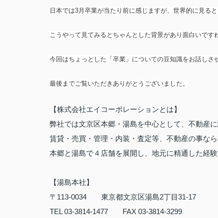
日本では3月卒業が当たり前に感じますが、世界的に見る
こうやって見てみるとちゃんとした背景があり面白いです
今回はちょっとした「卒業」についての豆知識をお話しさ
最後までご覧いただきありがとうございました。
【株式会社エイコーポレーションとは】
弊社では文京区本郷・湯島を中心として、不動産に
賃貸・売買・管理・内装・査定等、不動産の事な
本郷と湯島で４店舗を展開し、地元に精通した経験
【湯島本社】
〒
113-0034
東京都文京区湯島
2
丁目
31-17
TEL 03-3814-1477
FAX 03-3814-3299