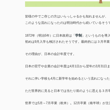
皆様の中でご存じの方はいらっしゃるかも知れませんが、
このような流れになったのは明治時代から続いているそう
学制
1872年（明治5年）に日本政府は「
」というものを導
初めは9月入学も検討されたそうです。最終的には３月卒
その理由が、
日本の会計年度
です。
日本の官庁
や企業の会計年度は4月1日から翌年の3月31日
それに伴い学校も4月に新学年を始めるという流れになった
ただ世界的に見ると日本では当たり前のように思える３月
、
世界では
5月～7月卒業（欧米）
12月卒業（南半球）が主