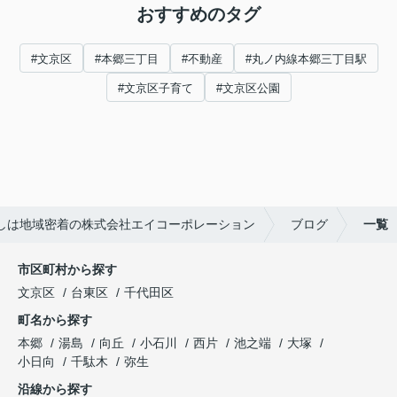
おすすめのタグ
#文京区
#本郷三丁目
#不動産
#丸ノ内線本郷三丁目駅
#文京区子育て
#文京区公園
しは地域密着の株式会社エイコーポレーション
ブログ
一覧
市区町村から探す
文京区
台東区
千代田区
町名から探す
本郷
湯島
向丘
小石川
西片
池之端
大塚
小日向
千駄木
弥生
沿線から探す