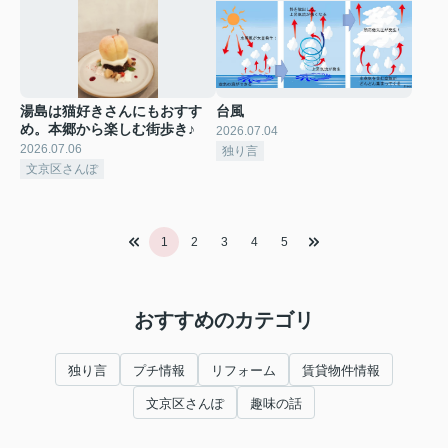
湯島は猫好きさんにもおすす
台風
め。本郷から楽しむ街歩き♪
2026.07.04
2026.07.06
独り言
文京区さんぽ
1
2
3
4
5
おすすめのカテゴリ
独り言
プチ情報
リフォーム
賃貸物件情報
文京区さんぽ
趣味の話