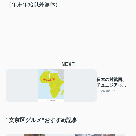
（年末年始以外無休）
NEXT
日本の対戦国、
チュニジアって
どんな国なの？
2026.06.17
”文京区グルメ”おすすめ記事