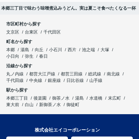
本郷三丁目で味わう味噌煮込みうどん。実は夏こそ食べたくなる一杯
市区町村から探す
文京区
台東区
千代田区
町名から探す
本郷
湯島
向丘
小石川
西片
池之端
大塚
小日向
弥生
春日
沿線から探す
丸ノ内線
都営大江戸線
都営三田線
総武線
南北線
千代田線
中央線
銀座線
日比谷線
山手線
駅から探す
本郷三丁目
後楽園
御茶ノ水
湯島
水道橋
末広町
東大前
白山
新御茶ノ水
御徒町
株式会社エイコーポレーション