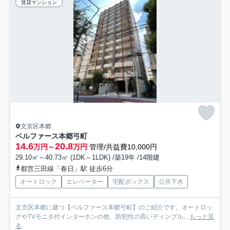
賃貸マンション
文京区本郷
ベルファース本郷弓町
14.6
20.8
万円～
万円
管理/共益費10,000円
29.10㎡～40.73㎡ (1DK～1LDK) /築19年 /14階建
都営三田線「春日」駅 徒歩6分
オートロック
エレベーター
宅配ボックス
公共下水
文京区本郷に建つ【ベルファース本郷弓町】のご紹介です。オートロッ
クやTVモニタ付インターホンの他、防犯性の高いディンプル...
もっと見
る