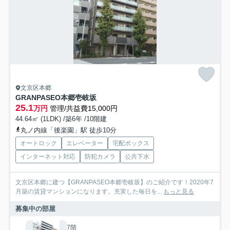
文京区本郷
GRANPASEO本郷壱岐坂
25.1
万円
管理/共益費15,000円
44.64㎡ (1LDK) /築6年 /10階建
丸ノ内線「後楽園」駅 徒歩10分
オートロック
エレベーター
宅配ボックス
インターネット対応
防犯カメラ
公共下水
文京区本郷に建つ【GRANPASEO本郷壱岐坂】のご紹介です！2020年7
月築の賃貸マンションになります。充実した毎日を...
もっと見る
募集中の部屋
7階