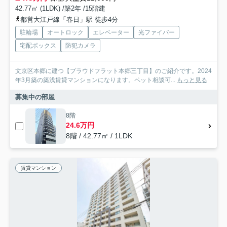
42.77㎡ (1LDK) /築2年 /15階建
都営大江戸線「春日」駅 徒歩4分
駐輪場
オートロック
エレベーター
光ファイバー
宅配ボックス
防犯カメラ
文京区本郷に建つ【プラウドフラット本郷三丁目】のご紹介です。2024
年3月築の築浅賃貸マンションになります。ペット相談可...
もっと見る
募集中の部屋
8階
24.6万円
8階 / 42.77㎡ / 1LDK
賃貸マンション