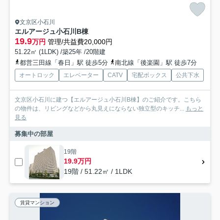
文京区小石川
エルアージュ小石川B棟
19.9
万円
管理/共益費20,000円
51.22㎡ (1LDK) /築25年 /20階建
都営三田線「春日」駅 徒歩5分
南北線「後楽園」駅 徒歩7分
オートロック
エレベーター
CATV
宅配ボックス
公共下水
文京区小石川に建つ【エルアージュ小石川B棟】のご紹介です。こちら
の物件は、リビングなどから丸見えにならない独立型のキッチ...
もっと
見る
募集中の部屋
19階
19.9万円
19階 / 51.22㎡ / 1LDK
賃貸マンション