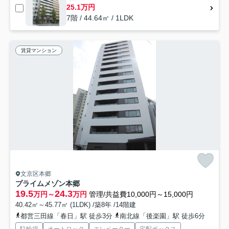
25.1万円
7階 / 44.64㎡ / 1LDK
賃貸マンション
文京区本郷
プライムメゾン本郷
19.5
24.3
万円～
万円
管理/共益費10,000円～15,000円
40.42㎡～45.77㎡ (1LDK) /築8年 /14階建
都営三田線「春日」駅 徒歩3分
南北線「後楽園」駅 徒歩6分