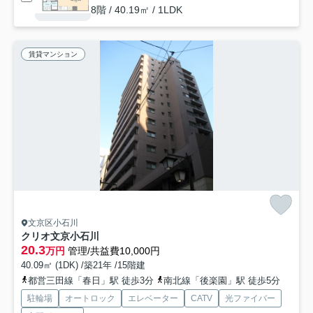
8階 / 40.19㎡ / 1LDK
賃貸マンション
文京区小石川
クリオ文京小石川
20.3
万円
管理/共益費10,000円
40.09㎡ (1DK) /築21年 /15階建
都営三田線「春日」駅 徒歩3分
南北線「後楽園」駅 徒歩5分
駐輪場
オートロック
エレベーター
CATV
光ファイバー