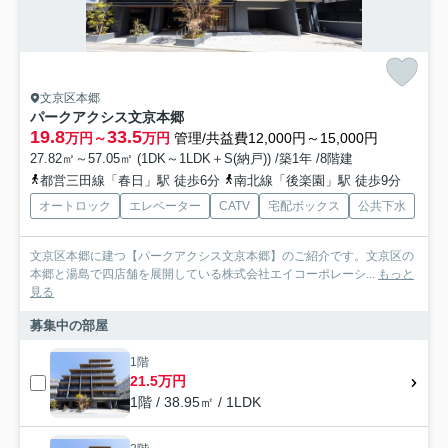
文京区本郷
パークアクシス文京本郷
19.8
33.5
万円～
万円
管理/共益費12,000円～15,000円
27.82㎡～57.05㎡ (1DK～1LDK＋S(納戸)) /築1年 /8階建
都営三田線「春日」駅 徒歩6分
南北線「後楽園」駅 徒歩9分
オートロック
エレベーター
CATV
宅配ボックス
公共下水
文京区本郷に建つ【パークアクシス文京本郷】のご紹介です。文京区の
本郷と湯島で四店舗を展開している株式会社エイコーポレーシ...
もっと
見る
募集中の部屋
1階
21.5万円
1階 / 38.95㎡ / 1LDK