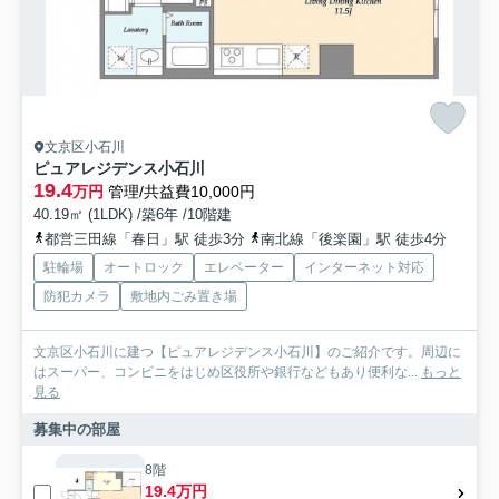
文京区小石川
ピュアレジデンス小石川
19.4
万円
管理/共益費10,000円
40.19㎡ (1LDK) /築6年 /10階建
都営三田線「春日」駅 徒歩3分
南北線「後楽園」駅 徒歩4分
駐輪場
オートロック
エレベーター
インターネット対応
防犯カメラ
敷地内ごみ置き場
文京区小石川に建つ【ピュアレジデンス小石川】のご紹介です。周辺に
はスーパー、コンビニをはじめ区役所や銀行などもあり便利な...
もっと
見る
募集中の部屋
8階
19.4万円