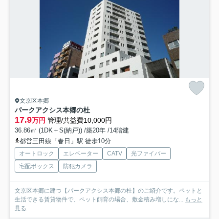
文京区本郷
パークアクシス本郷の杜
17.9
万円
管理/共益費10,000円
36.86㎡ (1DK＋S(納戸)) /築20年 /14階建
都営三田線「春日」駅 徒歩10分
オートロック
エレベーター
CATV
光ファイバー
宅配ボックス
防犯カメラ
文京区本郷に建つ【パークアクシス本郷の杜】のご紹介です。ペットと
生活できる賃貸物件で、ペット飼育の場合、敷金積み増しにな...
もっと
見る