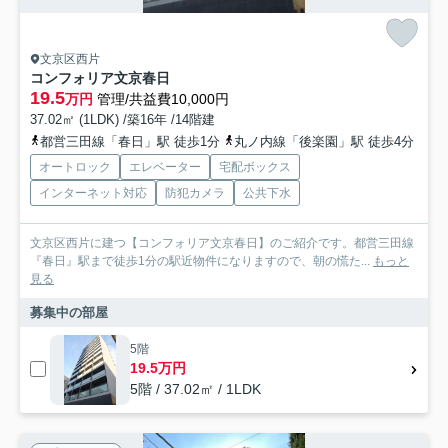
文京区西片
コンフォリア文京春日
19.5
万円
管理/共益費10,000円
37.02㎡ (1LDK) /築16年 /14階建
都営三田線「春日」駅 徒歩1分
丸ノ内線「後楽園」駅 徒歩4分
オートロック
エレベーター
宅配ボックス
インターネット対応
防犯カメラ
公共下水
文京区西片に建つ【コンフォリア文京春日】のご紹介です。都営三田線
『春日』駅まで徒歩1分の駅近物件になりますので、朝の慌た...
もっと
見る
募集中の部屋
5階
19.5万円
5階 / 37.02㎡ / 1LDK