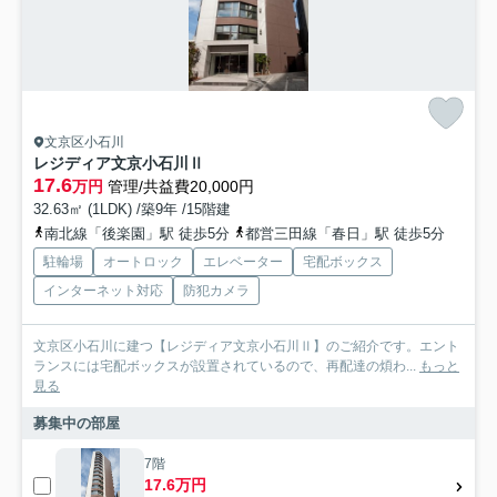
文京区小石川
レジディア文京小石川Ⅱ
17.6
万円
管理/共益費20,000円
32.63㎡ (1LDK) /築9年 /15階建
南北線「後楽園」駅 徒歩5分
都営三田線「春日」駅 徒歩5分
駐輪場
オートロック
エレベーター
宅配ボックス
インターネット対応
防犯カメラ
文京区小石川に建つ【レジディア文京小石川Ⅱ】のご紹介です。エント
ランスには宅配ボックスが設置されているので、再配達の煩わ...
もっと
見る
募集中の部屋
7階
17.6万円