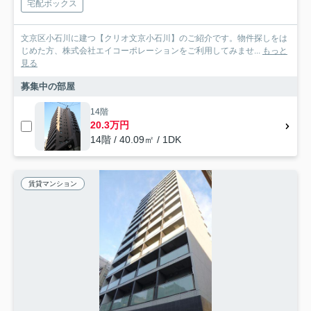
宅配ボックス
文京区小石川に建つ【クリオ文京小石川】のご紹介です。物件探しをは
じめた方、株式会社エイコーポレーションをご利用してみませ...
もっと
見る
募集中の部屋
14階
20.3万円
14階 / 40.09㎡ / 1DK
賃貸マンション