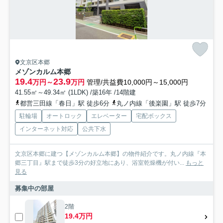
文京区本郷
メゾンカルム本郷
19.4
23.9
万円～
万円
管理/共益費10,000円～15,000円
41.55㎡～49.34㎡ (1LDK) /築16年 /14階建
都営三田線「春日」駅 徒歩6分
丸ノ内線「後楽園」駅 徒歩7分
駐輪場
オートロック
エレベーター
宅配ボックス
インターネット対応
公共下水
文京区本郷に建つ【メゾンカルム本郷】の物件紹介です。丸ノ内線『本
郷三丁目』駅まで徒歩3分の好立地にあり、浴室乾燥機が付い...
もっと
見る
募集中の部屋
2階
19.4万円