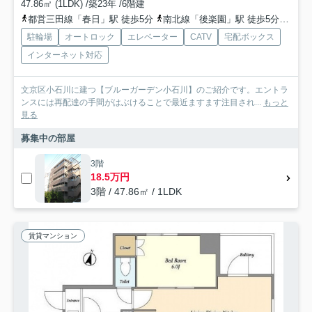
47.86㎡ (1LDK) /築23年 /6階建
都営三田線「春日」駅 徒歩5分
南北線「後楽園」駅 徒歩5分
丸ノ
駐輪場
オートロック
エレベーター
CATV
宅配ボックス
インターネット対応
文京区小石川に建つ【ブルーガーデン小石川】のご紹介です。エントラ
ンスには再配達の手間がはぶけることで最近ますます注目され...
もっと
見る
募集中の部屋
3階
18.5万円
3階 / 47.86㎡ / 1LDK
賃貸マンション