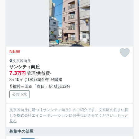
NEW
文京区向丘
サンシティ向丘
7.3
万円
管理/共益費-
25.10㎡ (1DK) /築40年 /4階建
都営三田線「春日」駅 徒歩12分
公共下水
文京区向丘に建つ【サンシティ向丘】のご紹介です。文京区の住まい探
しを株式会社エイコーポレーションにお手伝いさせてください...
もっと
見る
募集中の部屋