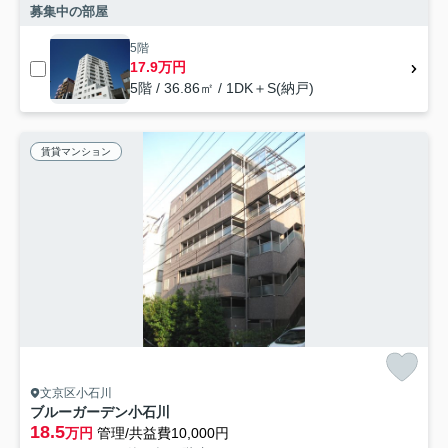
募集中の部屋
5階
17.9万円
5階 / 36.86㎡ / 1DK＋S(納戸)
賃貸マンション
文京区小石川
ブルーガーデン小石川
18.5
万円
管理/共益費10,000円