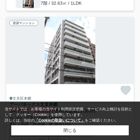
7階 / 32.63㎡ / 1LDK
賃貸マンション
文京区本郷
アーバネックス文京本郷
当サイトでは、お客様の当サイト利用状況把握、サービス向上検討を目的と
14.7
15.1
万円～
万円
管理/共益費15,000円
して、クッキー（Cookie）を使用しています。
25.16㎡ (1DK) /築4年 /10階建
詳しくは、当社の
「Cookieの取扱いについて」
をご確認ください。
丸ノ内線「後楽園」駅 徒歩11分
閉じる
オートロック
エレベーター
宅配ボックス