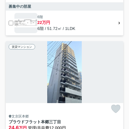
募集中の部屋
6階
22万円
6階 / 51.72㎡ / 1LDK
賃貸マンション
文京区本郷
プラウドフラット本郷三丁目
24.6
万円
管理/共益費12,000円