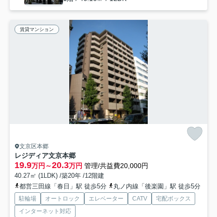
賃貸マンション
文京区本郷
レジディア文京本郷
19.9
20.3
万円～
万円
管理/共益費20,000円
40.27㎡ (1LDK) /築20年 /12階建
都営三田線「春日」駅 徒歩5分
丸ノ内線「後楽園」駅 徒歩5分
駐輪場
オートロック
エレベーター
CATV
宅配ボックス
インターネット対応