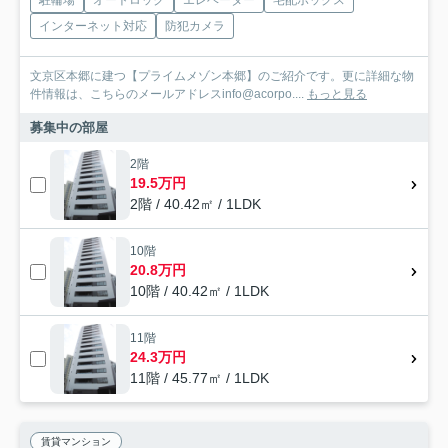
駐輪場
オートロック
エレベーター
宅配ボックス
インターネット対応
防犯カメラ
文京区本郷に建つ【プライムメゾン本郷】のご紹介です。更に詳細な物
件情報は、こちらのメールアドレスinfo@acorpo....
もっと見る
募集中の部屋
2階
19.5万円
2階 / 40.42㎡ / 1LDK
10階
20.8万円
10階 / 40.42㎡ / 1LDK
11階
24.3万円
11階 / 45.77㎡ / 1LDK
賃貸マンション