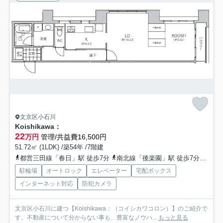
文京区小石川
Koishikawa：
22
万円
管理/共益費16,500円
51.72㎡ (1LDK) /築54年 /7階建
都営三田線「春日」駅 徒歩7分
南北線「後楽園」駅 徒歩7分
丸ノ
駐輪場
オートロック
エレベーター
宅配ボックス
インターネット対応
防犯カメラ
文京区小石川に建つ【Koishikawa：（コイシカワコロン）】のご紹介で
す。不動産について分からない事も、豊富なノウハ...
もっと見る