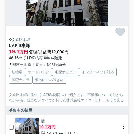
文京区本郷
LAPiS本郷
19.1
万円
管理/共益費12,000円
46.16㎡ (1LDK) /築10年 /4階建
都営三田線「春日」駅 徒歩6分
駐輪場
オートロック
宅配ボックス
インターネット対応
防犯カメラ
敷地内ごみ置き場
文京区本郷に建つ【LAPiS本郷】のご紹介です。不動産について分から
ない事も、豊富なノウハウを持った株式会社エイコーポレ...
もっと見る
募集中の部屋
1階
19.1万円
1階 / 46.16㎡ / 1LDK