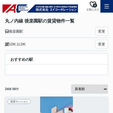
0
お気に入り
丸ノ内線 後楽園駅の賃貸物件一覧
後楽園駅
変更
1DK,1LDK
変更
おすすめの駅
24
棟
50
件
賃貸マンション