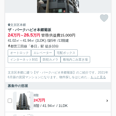
文京区本郷
ザ・パークハビオ本郷菊坂
24
26.5
万円～
万円
管理/共益費15,000円
41.02㎡～41.94㎡ (1LDK) /築5年 /13階建
都営三田線「春日」駅 徒歩10分
オートロック
エレベーター
宅配ボックス
インターネット対応
防犯カメラ
敷地内ごみ置き場
文京区本郷に建つ【ザ・パークハビオ本郷菊坂】のご紹介です。2021年
6月築の賃貸マンションになります。物件探しをはじめた...
もっと見る
募集中の部屋
8階
24万円
8階 / 41.94㎡ / 1LDK