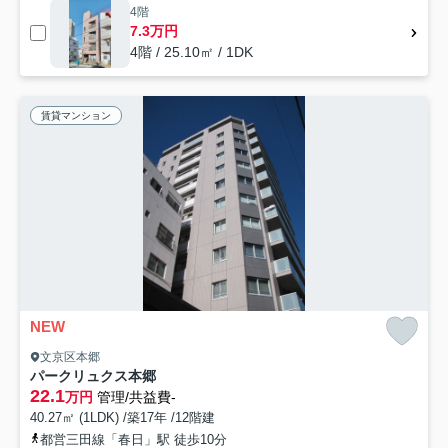
4階
7.3万円
4階 / 25.10㎡ / 1DK
賃貸マンション
NEW
文京区本郷
パークリュクス本郷
22.1
万円
管理/共益費-
40.27㎡ (1LDK) /築17年 /12階建
都営三田線「春日」駅 徒歩10分