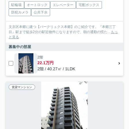
駐輪場
オートロック
エレベーター
宅配ボックス
防犯カメラ
公共下水
文京区本郷に建つ【パークリュクス本郷】のご紹介です。『本郷三丁
目』駅まで徒歩2分の駅近物件になりますので、朝の通勤の慌た...
もっ
と見る
募集中の部屋
2階
22.1万円
2階 / 40.27㎡ / 1LDK
賃貸マンション