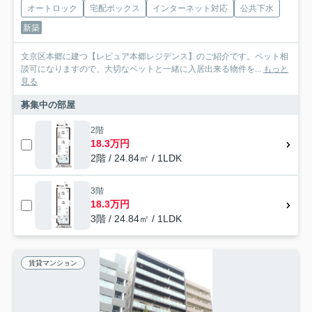
オートロック
宅配ボックス
インターネット対応
公共下水
新築
文京区本郷に建つ【レピュア本郷レジデンス】のご紹介です。ペット相
談可になりますので、大切なペットと一緒に入居出来る物件を...
もっと
見る
募集中の部屋
2階
18.3万円
2階 / 24.84㎡ / 1LDK
3階
18.3万円
3階 / 24.84㎡ / 1LDK
賃貸マンション