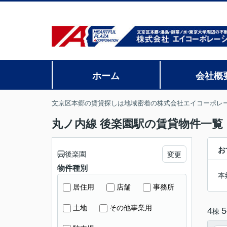
ホーム
会社概
文京区本郷の賃貸探しは地域密着の株式会社エイコーポレ
丸ノ内線 後楽園駅の賃貸物件一覧
お
後楽園
変更
物件種別
本
居住用
店舗
事務所
土地
その他事業用
4
5
棟