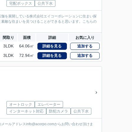
宅配ボックス
公共下水
店舗を展開している株式会社エイコーポレーションに住まい探
と素敵な住まいを見つけることができると思います。こちらの
間取り
面積
詳細
お気に入り
3LDK
64.06㎡
詳細を見る
追加する
3LDK
72.94㎡
詳細を見る
追加する
オートロック
エレベーター
インターネット対応
防犯カメラ
公共下水
アドレスinfo@acorpo.comからお問い合わせ頂けま