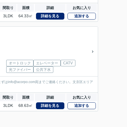
間取り
面積
詳細
お気に入り
3LDK
64.33㎡
詳細を見る
追加する
オートロック
エレベーター
CATV
光ファイバー
公共下水
nfo@acorpo.com宛までご連絡ください。文京区エリア
間取り
面積
詳細
お気に入り
3LDK
68.63㎡
詳細を見る
追加する