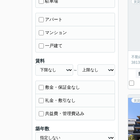
駐車場
賃貸
アパート
マンション
一戸建て
不動
賃料
38
～
敷金・保証金なし
礼金・敷引なし
賃貸
共益費・管理費込み
築年数