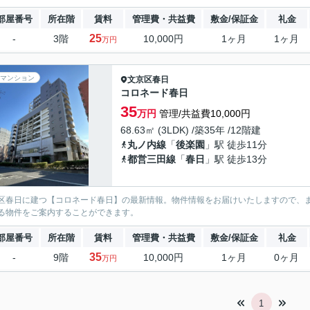
部屋番号
所在階
賃料
管理費・共益費
敷金/保証金
礼金
25
-
3階
10,000円
1ヶ月
1ヶ月
万円
マンション
文京区
春日
コロネード春日
35
万円
管理/共益費10,000円
68.63㎡ (3LDK) /築35年 /12階建
丸ノ内線
「
後楽園
」駅 徒歩11分
都営三田線
「
春日
」駅 徒歩13分
区春日に建つ【コロネード春日】の最新情報。物件情報をお届けいたしますので、まずはi
る物件をご案内することができます。
部屋番号
所在階
賃料
管理費・共益費
敷金/保証金
礼金
35
-
9階
10,000円
1ヶ月
0ヶ月
万円
1