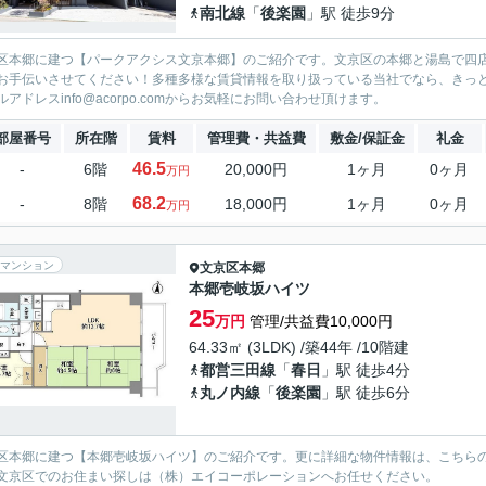
南北線
「
後楽園
」駅 徒歩9分
区本郷に建つ【パークアクシス文京本郷】のご紹介です。文京区の本郷と湯島で四
お手伝いさせてください！多種多様な賃貸情報を取り扱っている当社でなら、きっ
ルアドレスinfo@acorpo.comからお気軽にお問い合わせ頂けます。
部屋番号
所在階
賃料
管理費・共益費
敷金/保証金
礼金
46.5
-
6階
20,000円
1ヶ月
0ヶ月
万円
68.2
-
8階
18,000円
1ヶ月
0ヶ月
万円
マンション
文京区
本郷
本郷壱岐坂ハイツ
25
万円
管理/共益費10,000円
64.33㎡ (3LDK) /築44年 /10階建
都営三田線
「
春日
」駅 徒歩4分
丸ノ内線
「
後楽園
」駅 徒歩6分
区本郷に建つ【本郷壱岐坂ハイツ】のご紹介です。更に詳細な物件情報は、こちらのメール
文京区でのお住まい探しは（株）エイコーポレーションへお任せください。