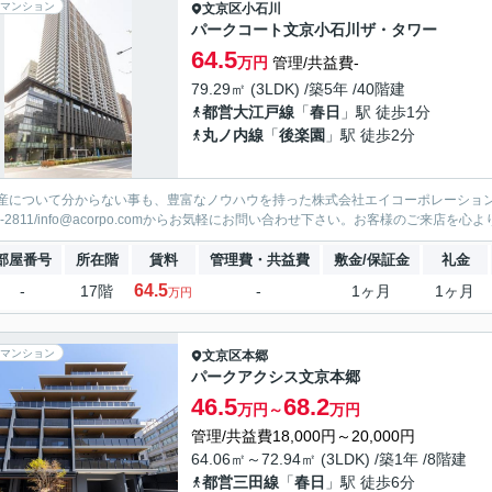
マンション
文京区
小石川
パークコート文京小石川ザ・タワー
64.5
万円
管理/共益費-
79.29㎡ (3LDK) /築5年 /40階建
都営大江戸線
「
春日
」駅 徒歩1分
丸ノ内線
「
後楽園
」駅 徒歩2分
産について分からない事も、豊富なノウハウを持った株式会社エイコーポレーション
13-2811/info@acorpo.comからお気軽にお問い合わせ下さい。お客様のご来店を
部屋番号
所在階
賃料
管理費・共益費
敷金/保証金
礼金
64.5
-
17階
-
1ヶ月
1ヶ月
万円
マンション
文京区
本郷
パークアクシス文京本郷
46.5
68.2
万円～
万円
管理/共益費18,000円～20,000円
64.06㎡～72.94㎡ (3LDK) /築1年 /8階建
都営三田線
「
春日
」駅 徒歩6分