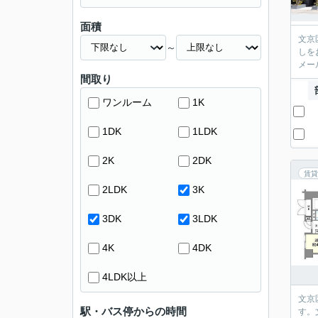
面積
文京
～
しを
メー
間取り
ワンルーム
1K
1DK
1LDK
2K
2DK
賃貸
2LDK
3K
3DK
3LDK
4K
4DK
4LDK以上
文京
駅・バス停からの時間
す。