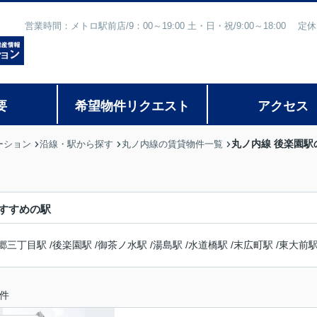
営業時間：メトロ駅前店/9：00～19:00 土・日・祝/9:00～18:
要
希望物件リクエスト
アクセス
丸ノ内線 後楽園駅
ーション
沿線・駅から探す
丸ノ内線の賃貸物件一覧
すすめの駅
郷三丁目駅
/
後楽園駅
/
御茶ノ水駅
/
湯島駅
/
水道橋駅
/
末広町駅
/
東大前
件