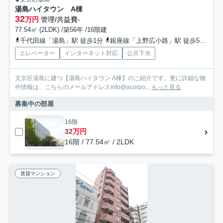
湯島ハイタウン A棟
32
万円
管理/共益費-
77.54㎡ (2LDK) /築56年 /16階建
千代田線「湯島」駅 徒歩1分
銀座線「上野広小路」駅 徒歩5分
都
エレベーター
インターネット対応
公共下水
文京区湯島に建つ【湯島ハイタウン A棟】のご紹介です。更に詳細な物
件情報は、こちらのメールアドレスinfo@acorpo...
もっと見る
募集中の部屋
16階
32万円
16階 / 77.54㎡ / 2LDK
賃貸マンション