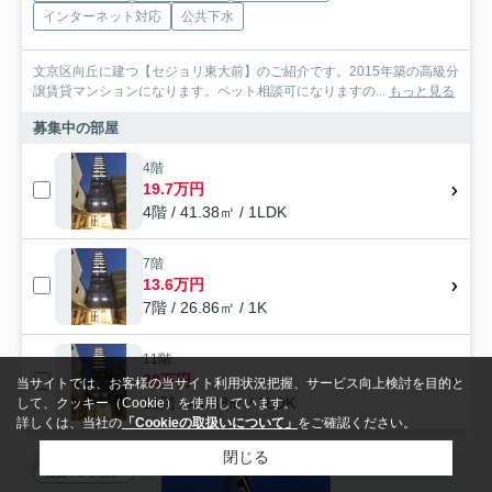
インターネット対応
公共下水
文京区向丘に建つ【セジョリ東大前】のご紹介です。2015年築の高級分
譲賃貸マンションになります。ペット相談可になりますの...
もっと見る
募集中の部屋
4階
19.7万円
4階 / 41.38㎡ / 1LDK
7階
13.6万円
7階 / 26.86㎡ / 1K
11階
20万円
当サイトでは、お客様の当サイト利用状況把握、サービス向上検討を目的と
11階 / 41.38㎡ / 1LDK
して、クッキー（Cookie）を使用しています。
詳しくは、当社の
「Cookieの取扱いについて」
をご確認ください。
閉じる
賃貸マンション