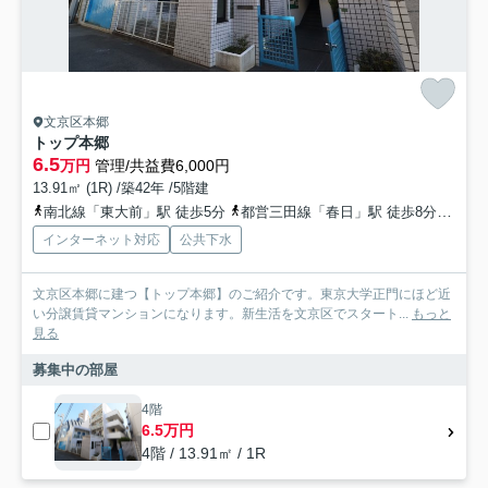
文京区本郷
トップ本郷
6.5
万円
管理/共益費6,000円
13.91㎡ (1R) /築42年 /5階建
南北線「東大前」駅 徒歩5分
都営三田線「春日」駅 徒歩8分
丸ノ
インターネット対応
公共下水
文京区本郷に建つ【トップ本郷】のご紹介です。東京大学正門にほど近
い分譲賃貸マンションになります。新生活を文京区でスタート...
もっと
見る
募集中の部屋
4階
6.5万円
4階 / 13.91㎡ / 1R