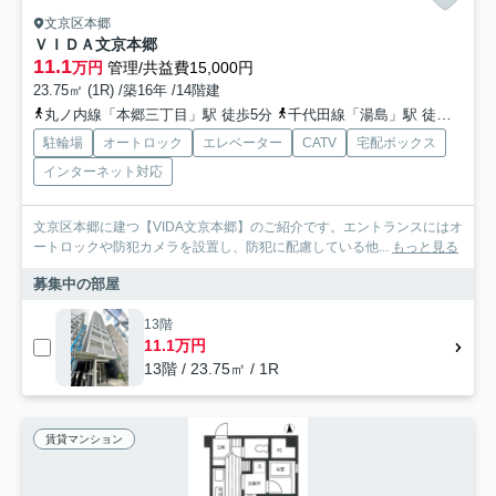
文京区本郷
ＶＩＤＡ文京本郷
11.1
万円
管理/共益費15,000円
23.75㎡ (1R) /築16年 /14階建
丸ノ内線「本郷三丁目」駅 徒歩5分
千代田線「湯島」駅 徒歩9分
駐輪場
オートロック
エレベーター
CATV
宅配ボックス
インターネット対応
文京区本郷に建つ【VIDA文京本郷】のご紹介です。エントランスにはオ
ートロックや防犯カメラを設置し、防犯に配慮している他...
もっと見る
募集中の部屋
13階
11.1万円
13階 / 23.75㎡ / 1R
賃貸マンション