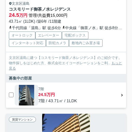
文京区湯島
コスモリード御茶ノ水レジデンス
24.5
万円
管理/共益費15,000円
43.71㎡ (1LDK) /築6年 /11階建
千代田線「湯島」駅 徒歩6分
中央線「御茶ノ水」駅 徒歩8分
銀座
オートロック
エレベーター
宅配ボックス
インターネット対応
防犯カメラ
敷地内ごみ置き場
文京区湯島に建つ【コスモリード御茶ノ水レジデンス】のご紹介です。
物件探しをはじめた方、株式会社エイコーポレーションをご利...
もっと
見る
募集中の部屋
7階
24.5万円
7階 / 43.71㎡ / 1LDK
賃貸マンション