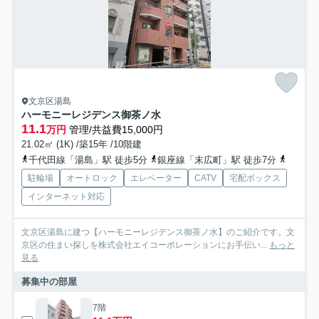
文京区湯島
ハーモニーレジデンス御茶ノ水
11.1
万円
管理/共益費15,000円
21.02㎡ (1K) /築15年 /10階建
千代田線「湯島」駅 徒歩5分
銀座線「末広町」駅 徒歩7分
中央線
駐輪場
オートロック
エレベーター
CATV
宅配ボックス
インターネット対応
文京区湯島に建つ【ハーモニーレジデンス御茶ノ水】のご紹介です。文
京区の住まい探しを株式会社エイコーポレーションにお手伝い...
もっと
見る
募集中の部屋
7階