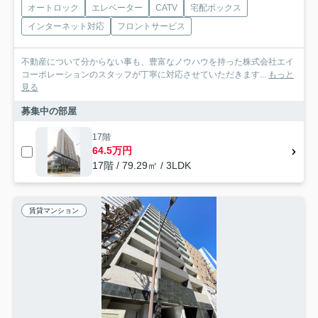
オートロック
エレベーター
CATV
宅配ボックス
インターネット対応
フロントサービス
不動産について分からない事も、豊富なノウハウを持った株式会社エイ
コーポレーションのスタッフが丁寧に対応させていただきます...
もっと
見る
募集中の部屋
17階
64.5万円
17階 / 79.29㎡ / 3LDK
賃貸マンション