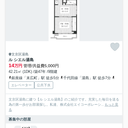
文京区湯島
ル シエル湯島
14
万円
管理/共益費5,000円
42.21㎡ (1DK) /築47年 /9階建
銀座線「末広町」駅 徒歩5分
千代田線「湯島」駅 徒歩7分
丸ノ内
エレベーター
公共下水
文京区湯島に建つ【ル シエル湯島】のご紹介です。充実した毎日を送る
為の第一歩がお部屋探し。私達、株式会社エイコーポレーシ...
もっと見
る
募集中の部屋