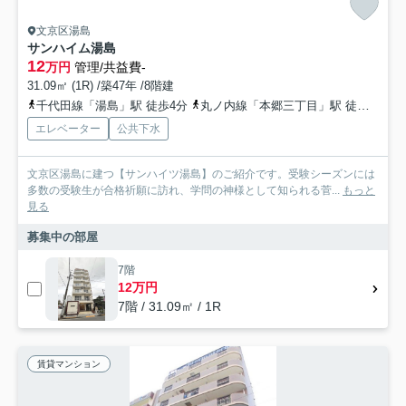
文京区湯島
サンハイム湯島
12
万円
管理/共益費-
31.09㎡ (1R) /築47年 /8階建
千代田線「湯島」駅 徒歩4分
丸ノ内線「本郷三丁目」駅 徒歩7分
エレベーター
公共下水
文京区湯島に建つ【サンハイツ湯島】のご紹介です。受験シーズンには
多数の受験生が合格祈願に訪れ、学問の神様として知られる菅...
もっと
見る
募集中の部屋
7階
12万円
7階 / 31.09㎡ / 1R
賃貸マンション