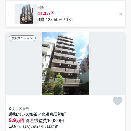
4階
13.3万円
4階 / 25.50㎡ / 1K
賃貸マンション
文京区湯島
菱和パレス御茶ノ水湯島天神町
9.9
万円
管理/共益費10,000円
19.57㎡ (1K) /築27年 /11階建