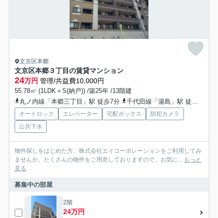
文京区本郷
文京区本郷３丁目の賃貸マンション
24
万円
管理/共益費10,000円
55.78㎡ (1LDK＋S(納戸)) /築25年 /13階建
丸ノ内線「本郷三丁目」駅 徒歩7分
千代田線「湯島」駅 徒歩8分
オートロック
エレベーター
宅配ボックス
防犯カメラ
公共下水
物件探しをはじめた方、株式会社エイコーポレーションをご利用してみ
ませんか。たくさんの物件をご用意しておりますので、お気に...
もっと
見る
募集中の部屋
2階
24万円