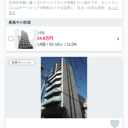
文京区本郷に建つ【ステージグランデ本郷】のご紹介です。エントラン
スにはオートロックや防犯カメラを設置し、住まいの安心安全...
もっと
見る
募集中の部屋
14階
24.8万円
14階 / 50.18㎡ / 1LDK
賃貸マンション