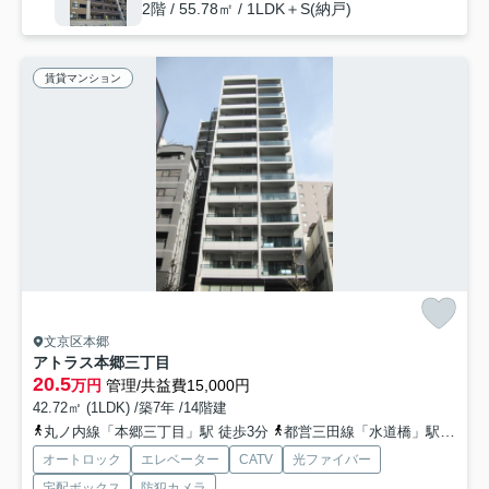
2階 / 55.78㎡ / 1LDK＋S(納戸)
賃貸マンション
文京区本郷
アトラス本郷三丁目
20.5
万円
管理/共益費15,000円
42.72㎡ (1LDK) /築7年 /14階建
丸ノ内線「本郷三丁目」駅 徒歩3分
都営三田線「水道橋」駅 徒歩8分
オートロック
エレベーター
CATV
光ファイバー
宅配ボックス
防犯カメラ