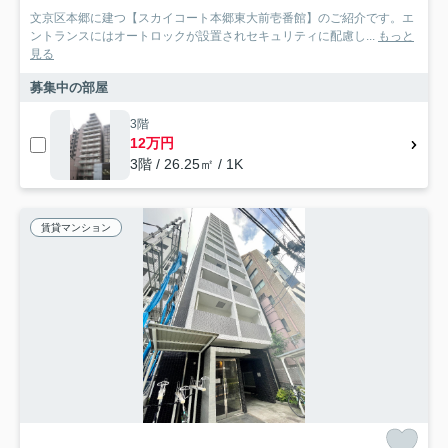
文京区本郷に建つ【スカイコート本郷東大前壱番館】のご紹介です。エ
ントランスにはオートロックが設置されセキュリティに配慮し...
もっと
見る
募集中の部屋
3階
12万円
3階 / 26.25㎡ / 1K
賃貸マンション