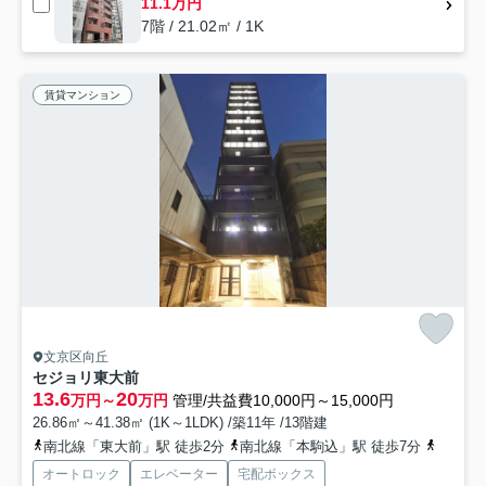
11.1万円
7階 / 21.02㎡ / 1K
賃貸マンション
文京区向丘
セジョリ東大前
13.6
20
万円～
万円
管理/共益費10,000円～15,000円
26.86㎡～41.38㎡ (1K～1LDK) /築11年 /13階建
南北線「東大前」駅 徒歩2分
南北線「本駒込」駅 徒歩7分
都営三
オートロック
エレベーター
宅配ボックス