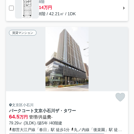
8階
14万円
8階 / 42.21㎡ / 1DK
賃貸マンション
文京区小石川
パークコート文京小石川ザ・タワー
64.5
万円
管理/共益費-
79.29㎡ (3LDK) /築5年 /40階建
都営大江戸線「春日」駅 徒歩1分
丸ノ内線「後楽園」駅 徒歩2分