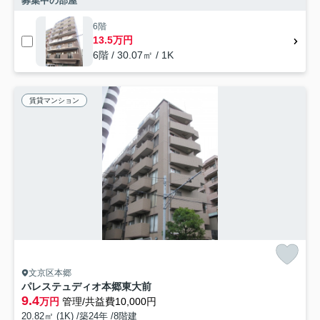
募集中の部屋
6階
13.5万円
6階 / 30.07㎡ / 1K
賃貸マンション
文京区本郷
パレステュディオ本郷東大前
9.4
万円
管理/共益費10,000円
20.82㎡ (1K) /築24年 /8階建