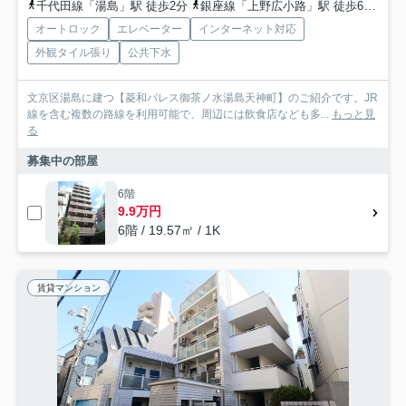
千代田線「湯島」駅 徒歩2分
銀座線「上野広小路」駅 徒歩6分
山
オートロック
エレベーター
インターネット対応
外観タイル張り
公共下水
文京区湯島に建つ【菱和パレス御茶ノ水湯島天神町】のご紹介です。JR
線を含む複数の路線を利用可能で、周辺には飲食店なども多...
もっと見
る
募集中の部屋
6階
9.9万円
6階 / 19.57㎡ / 1K
賃貸マンション