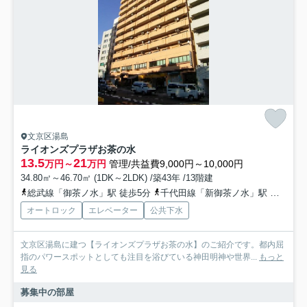
文京区湯島
ライオンズプラザお茶の水
13.5
21
万円～
万円
管理/共益費9,000円～10,000円
34.80㎡～46.70㎡ (1DK～2LDK) /築43年 /13階建
総武線「御茶ノ水」駅 徒歩5分
千代田線「新御茶ノ水」駅 徒歩6分
オートロック
エレベーター
公共下水
文京区湯島に建つ【ライオンズプラザお茶の水】のご紹介です。都内屈
指のパワースポットとしても注目を浴びている神田明神や世界...
もっと
見る
募集中の部屋