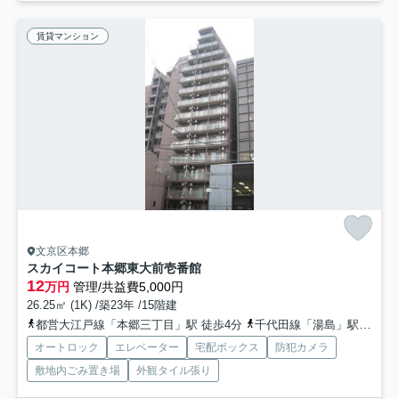
賃貸マンション
文京区本郷
スカイコート本郷東大前壱番館
12
万円
管理/共益費5,000円
26.25㎡ (1K) /築23年 /15階建
都営大江戸線「本郷三丁目」駅 徒歩4分
千代田線「湯島」駅 徒歩6分
オートロック
エレベーター
宅配ボックス
防犯カメラ
敷地内ごみ置き場
外観タイル張り