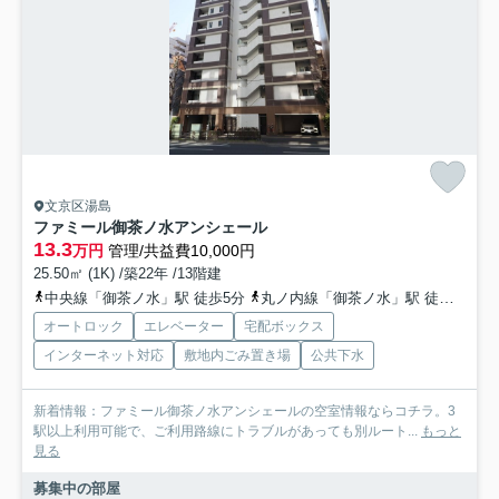
文京区湯島
ファミール御茶ノ水アンシェール
13.3
万円
管理/共益費10,000円
25.50㎡ (1K) /築22年 /13階建
中央線「御茶ノ水」駅 徒歩5分
丸ノ内線「御茶ノ水」駅 徒歩6分
オートロック
エレベーター
宅配ボックス
インターネット対応
敷地内ごみ置き場
公共下水
新着情報：ファミール御茶ノ水アンシェールの空室情報ならコチラ。3
駅以上利用可能で、ご利用路線にトラブルがあっても別ルート...
もっと
見る
募集中の部屋