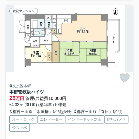
賃貸マンション
文京区本郷
本郷壱岐坂ハイツ
25
万円
管理/共益費10,000円
64.33㎡ (3LDK) /築44年 /10階建
都営三田線「水道橋」駅 徒歩4分
都営三田線「春日」駅 徒歩4分
オートロック
エレベーター
インターネット対応
防犯カメラ
公共下水