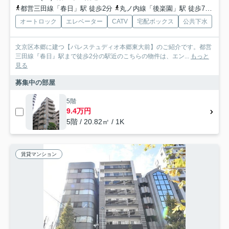
都営三田線「春日」駅 徒歩2分
丸ノ内線「後楽園」駅 徒歩7分
南
オートロック
エレベーター
CATV
宅配ボックス
公共下水
文京区本郷に建つ【パレステュディオ本郷東大前】のご紹介です。都営
三田線『春日』駅まで徒歩2分の駅近のこちらの物件は、エン...
もっと
見る
募集中の部屋
5階
9.4万円
5階 / 20.82㎡ / 1K
賃貸マンション