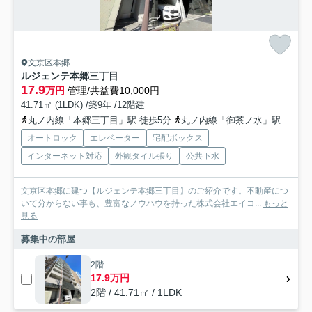
文京区本郷
ルジェンテ本郷三丁目
17.9
万円
管理/共益費10,000円
41.71㎡ (1LDK) /築9年 /12階建
丸ノ内線「本郷三丁目」駅 徒歩5分
丸ノ内線「御茶ノ水」駅 徒歩8分
オートロック
エレベーター
宅配ボックス
インターネット対応
外観タイル張り
公共下水
文京区本郷に建つ【ルジェンテ本郷三丁目】のご紹介です。不動産につ
いて分からない事も、豊富なノウハウを持った株式会社エイコ...
もっと
見る
募集中の部屋
2階
17.9万円
2階 / 41.71㎡ / 1LDK