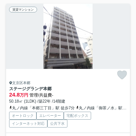
賃貸マンション
文京区本郷
ステージグランデ本郷
24.8
万円
管理/共益費-
50.18㎡ (1LDK) /築22年 /14階建
丸ノ内線「本郷三丁目」駅 徒歩7分
丸ノ内線「御茶ノ水」駅 徒歩8分
オートロック
エレベーター
宅配ボックス
インターネット対応
公共下水