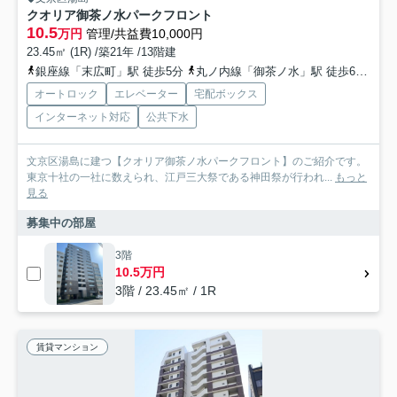
クオリア御茶ノ水パークフロント
10.5
万円
管理/共益費10,000円
23.45㎡ (1R) /築21年 /13階建
銀座線「末広町」駅 徒歩5分
丸ノ内線「御茶ノ水」駅 徒歩6分
千
オートロック
エレベーター
宅配ボックス
インターネット対応
公共下水
文京区湯島に建つ【クオリア御茶ノ水パークフロント】のご紹介です。
東京十社の一社に数えられ、江戸三大祭である神田祭が行われ...
もっと
見る
募集中の部屋
3階
10.5万円
3階 / 23.45㎡ / 1R
賃貸マンション