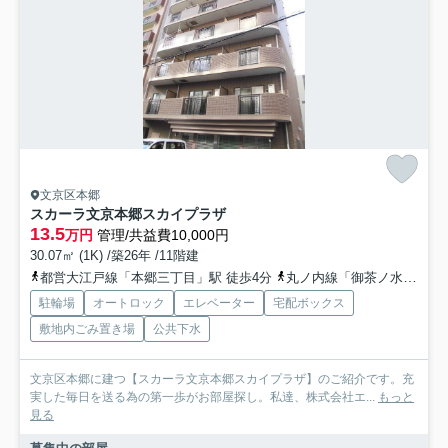
文京区本郷
スカーラ文京本郷スカイプラザ
13.5
万円
管理/共益費10,000円
30.07㎡ (1K) /築26年 /11階建
都営大江戸線「本郷三丁目」駅 徒歩4分
丸ノ内線「御茶ノ水」駅 徒歩10分
駐輪場
オートロック
エレベーター
宅配ボックス
敷地内ごみ置き場
公共下水
文京区本郷に建つ【スカーラ文京本郷スカイプラザ】のご紹介です。充
実した毎日を送る為の第一歩がお部屋探し。私達、株式会社エ...
もっと
見る