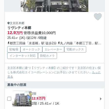
文京区本郷
リヴシティ本郷
12.9
万円
管理/共益費10,000円
25.41㎡ (1K) /築12年 /9階建
都営三田線「水道橋」駅 徒歩2分
丸ノ内線「本郷三丁目」駅 徒歩6分
駐輪場
オートロック
エレベーター
宅配ボックス
インターネット対応
防犯カメラ
文京区本郷に建つ【リヴシティ本郷】のご紹介です！文京区の住まい探
しを株式会社エイコーポレーションにお手伝いさせてください...
もっと
見る
募集中の部屋
2階
12.9万円
2階 / 25.41㎡ / 1K