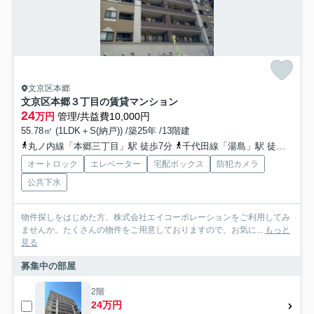
文京区本郷
文京区本郷３丁目の賃貸マンション
24
万円
管理/共益費10,000円
55.78㎡ (1LDK＋S(納戸)) /築25年 /13階建
丸ノ内線「本郷三丁目」駅 徒歩7分
千代田線「湯島」駅 徒歩8分
オートロック
エレベーター
宅配ボックス
防犯カメラ
公共下水
物件探しをはじめた方、株式会社エイコーポレーションをご利用してみ
ませんか。たくさんの物件をご用意しておりますので、お気に...
もっと
見る
募集中の部屋
2階
24万円