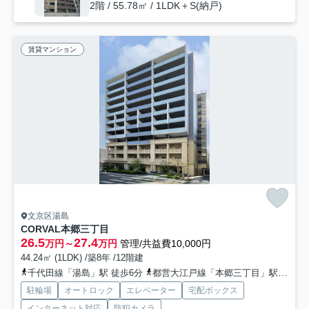
2階 / 55.78㎡ / 1LDK＋S(納戸)
賃貸マンション
文京区湯島
CORVAL本郷三丁目
26.5
27.4
万円～
万円
管理/共益費10,000円
44.24㎡ (1LDK) /築8年 /12階建
千代田線「湯島」駅 徒歩6分
都営大江戸線「本郷三丁目」駅 徒歩6分
駐輪場
オートロック
エレベーター
宅配ボックス
インターネット対応
防犯カメラ