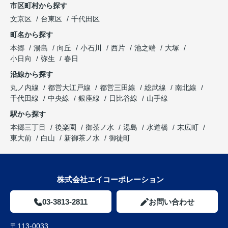
市区町村から探す
文京区
台東区
千代田区
町名から探す
本郷
湯島
向丘
小石川
西片
池之端
大塚
小日向
弥生
春日
沿線から探す
丸ノ内線
都営大江戸線
都営三田線
総武線
南北線
千代田線
中央線
銀座線
日比谷線
山手線
駅から探す
本郷三丁目
後楽園
御茶ノ水
湯島
水道橋
末広町
東大前
白山
新御茶ノ水
御徒町
株式会社エイコーポレーション
03-3813-2811
お問い合わせ
〒113-0033