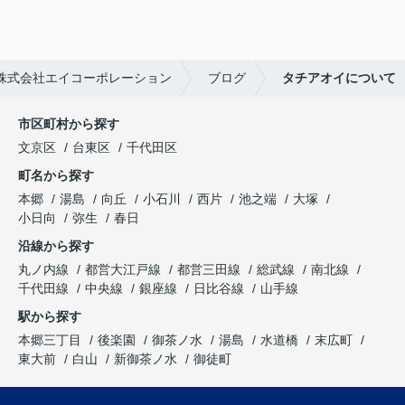
株式会社エイコーポレーション
ブログ
タチアオイについて
市区町村から探す
文京区
台東区
千代田区
町名から探す
本郷
湯島
向丘
小石川
西片
池之端
大塚
小日向
弥生
春日
沿線から探す
丸ノ内線
都営大江戸線
都営三田線
総武線
南北線
千代田線
中央線
銀座線
日比谷線
山手線
駅から探す
本郷三丁目
後楽園
御茶ノ水
湯島
水道橋
末広町
東大前
白山
新御茶ノ水
御徒町