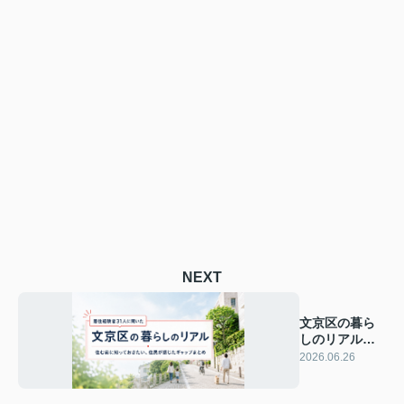
NEXT
文京区の暮ら
しのリアル｜
住む前に知っ
2026.06.26
ておきたい、
住民が感じた
ギャップまと