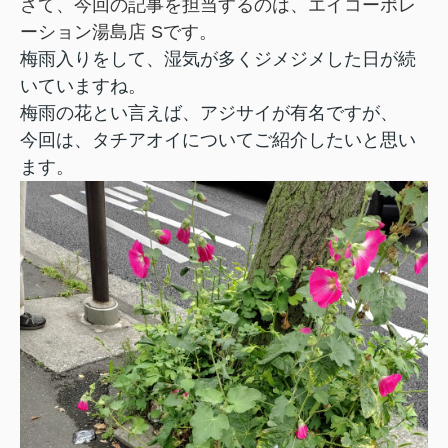
さて、今回の記事を担当するのは、
エイコーポレ
ーション湯島店 S
です。
梅雨入りをして、湿気が多くジメジメした日が続
いていますね。
梅雨の花とい言えば、アジサイが有名ですが、
今回は、タチアオイについてご紹介したいと思い
ます。