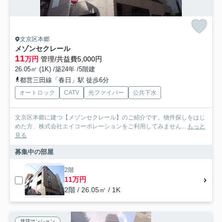
文京区本郷
メゾンセクレール
11
万円
管理/共益費5,000円
26.05㎡ (1K) /築24年 /5階建
都営三田線「春日」駅 徒歩6分
オートロック
CATV
光ファイバー
公共下水
文京区本郷に建つ【メゾンセクレール】のご紹介です。物件探しをはじ
めた方、株式会社エイコーポレーションをご利用してみません...
もっと
見る
募集中の部屋
2階
11万円
2階 / 26.05㎡ / 1K
賃貸マンション