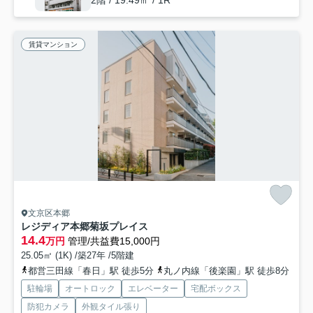
賃貸マンション
文京区本郷
レジディア本郷菊坂プレイス
14.4
万円
管理/共益費15,000円
25.05㎡ (1K) /築27年 /5階建
都営三田線「春日」駅 徒歩5分
丸ノ内線「後楽園」駅 徒歩8分
駐輪場
オートロック
エレベーター
宅配ボックス
防犯カメラ
外観タイル張り