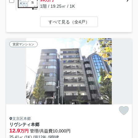
1階 / 19.25㎡ / 1K
すべて見る（全4戸）
賃貸マンション
文京区本郷
リヴシティ本郷
12.9
万円
管理/共益費10,000円
25.41㎡ (1K) /築12年 /9階建