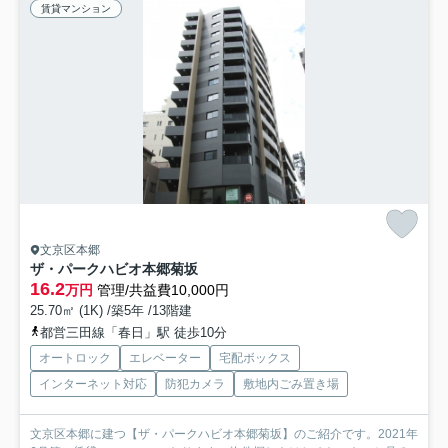
賃貸マンション
文京区本郷
ザ・パークハビオ本郷菊坂
16.2
万円
管理/共益費10,000円
25.70㎡ (1K) /築5年 /13階建
都営三田線「春日」駅 徒歩10分
オートロック
エレベーター
宅配ボックス
インターネット対応
防犯カメラ
敷地内ごみ置き場
文京区本郷に建つ【ザ・パークハビオ本郷菊坂】のご紹介です。2021年