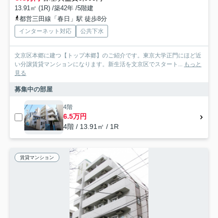
13.91㎡ (1R) /築42年 /5階建
都営三田線「春日」駅 徒歩8分
インターネット対応
公共下水
文京区本郷に建つ【トップ本郷】のご紹介です。東京大学正門にほど近
い分譲賃貸マンションになります。新生活を文京区でスタート...
もっと
見る
募集中の部屋
4階
6.5万円
4階 / 13.91㎡ / 1R
賃貸マンション