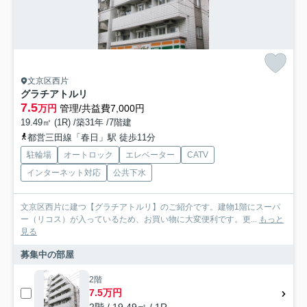
文京区西片
グラチアトルリ
7.5
万円
管理/共益費7,000円
19.49㎡ (1R) /築31年 /7階建
都営三田線「春日」駅 徒歩11分
駐輪場
オートロック
エレベーター
CATV
インターネット対応
公共下水
文京区西片に建つ【グラチアトルリ】のご紹介です。建物1階にスーパ
ー（リコス）が入っているため、お買い物に大変便利です。更...
もっと
見る
募集中の部屋
2階
7.5万円
2階 / 19.49㎡ / 1R