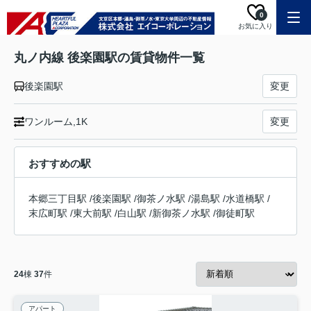
0
お気に入り
丸ノ内線 後楽園駅の賃貸物件一覧
後楽園駅
変更
ワンルーム,1K
変更
おすすめの駅
本郷三丁目駅
/
後楽園駅
/
御茶ノ水駅
/
湯島駅
/
水道橋駅
/
末広町駅
/
東大前駅
/
白山駅
/
新御茶ノ水駅
/
御徒町駅
24
棟
37
件
アパート