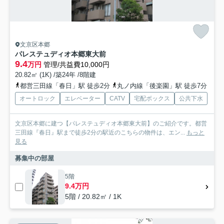
文京区本郷
パレステュディオ本郷東大前
9.4
万円
管理/共益費10,000円
20.82㎡ (1K) /築24年 /8階建
都営三田線「春日」駅 徒歩2分
丸ノ内線「後楽園」駅 徒歩7分
オートロック
エレベーター
CATV
宅配ボックス
公共下水
文京区本郷に建つ【パレステュディオ本郷東大前】のご紹介です。都営
三田線『春日』駅まで徒歩2分の駅近のこちらの物件は、エン...
もっと
見る
募集中の部屋
5階
9.4万円
5階 / 20.82㎡ / 1K