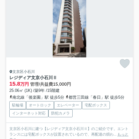
文京区小石川
レジディア文京小石川Ⅱ
15.8
万円
管理/共益費15,000円
25.06㎡ (1K) /築9年 /15階建
南北線「後楽園」駅 徒歩5分
都営三田線「春日」駅 徒歩5分
駐輪場
オートロック
エレベーター
宅配ボックス
インターネット対応
防犯カメラ
文京区小石川に建つ【レジディア文京小石川Ⅱ】のご紹介です。エント
ランスには宅配ボックスが設置されているので、再配達の煩わ...
もっと