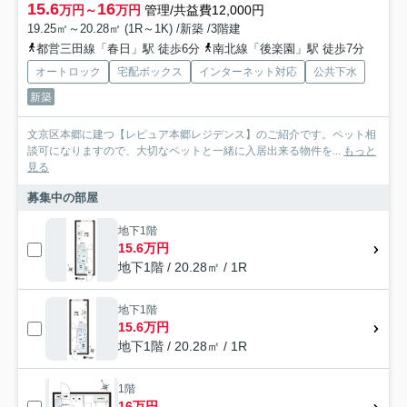
15.6
16
万円～
万円
管理/共益費12,000円
19.25㎡～20.28㎡ (1R～1K) /新築 /3階建
都営三田線「春日」駅 徒歩6分
南北線「後楽園」駅 徒歩7分
オートロック
宅配ボックス
インターネット対応
公共下水
新築
文京区本郷に建つ【レピュア本郷レジデンス】のご紹介です。ペット相
談可になりますので、大切なペットと一緒に入居出来る物件を...
もっと
見る
募集中の部屋
地下1階
15.6万円
地下1階 / 20.28㎡ / 1R
地下1階
15.6万円
地下1階 / 20.28㎡ / 1R
1階
16万円