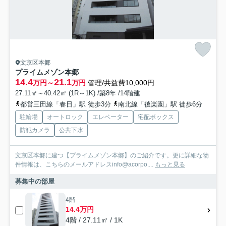
文京区本郷
プライムメゾン本郷
14.4
21.1
万円～
万円
管理/共益費10,000円
27.11㎡～40.42㎡ (1R～1K) /築8年 /14階建
都営三田線「春日」駅 徒歩3分
南北線「後楽園」駅 徒歩6分
駐輪場
オートロック
エレベーター
宅配ボックス
防犯カメラ
公共下水
文京区本郷に建つ【プライムメゾン本郷】のご紹介です。更に詳細な物
件情報は、こちらのメールアドレスinfo@acorpo....
もっと見る
募集中の部屋
4階
14.4万円
4階 / 27.11㎡ / 1K