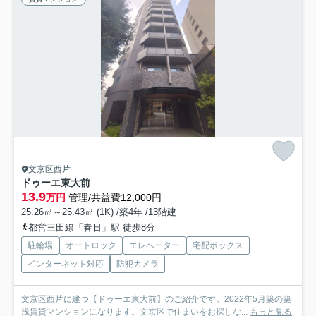
文京区西片
ドゥーエ東大前
13.9
万円
管理/共益費12,000円
25.26㎡～25.43㎡ (1K) /築4年 /13階建
都営三田線「春日」駅 徒歩8分
駐輪場
オートロック
エレベーター
宅配ボックス
インターネット対応
防犯カメラ
文京区西片に建つ【ドゥーエ東大前】のご紹介です。2022年5月築の築
浅賃貸マンションになります。文京区で住まいをお探しな...
もっと見る