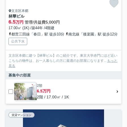
文京区本郷
林華ビル
6.5
万円
管理/共益費5,000円
17.00㎡ (1K) /築44年 /4階建
都営三田線「春日」駅 徒歩10分
南北線「後楽園」駅 徒歩12分
公共下水
文京区本郷に建つ【林華ビル】のご紹介です。東京大学赤門にほど近い
こちらの物件は、お一人暮らしの方に最適のお部屋になります...
もっと
見る
募集中の部屋
2階
6.5万円
2階 / 17.00㎡ / 1K
賃貸マンション