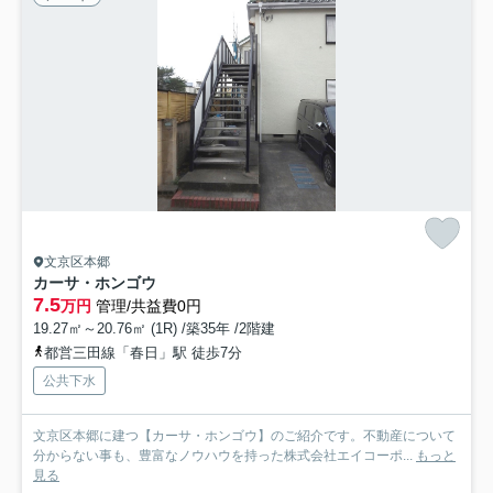
文京区本郷
カーサ・ホンゴウ
7.5
万円
管理/共益費0円
19.27㎡～20.76㎡ (1R) /築35年 /2階建
都営三田線「春日」駅 徒歩7分
公共下水
文京区本郷に建つ【カーサ・ホンゴウ】のご紹介です。不動産について
分からない事も、豊富なノウハウを持った株式会社エイコーポ...
もっと
見る