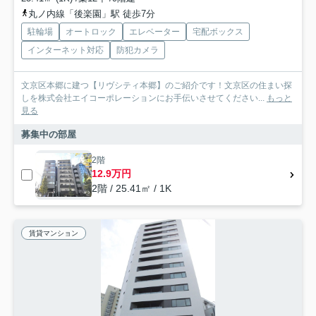
丸ノ内線「後楽園」駅 徒歩7分
駐輪場
オートロック
エレベーター
宅配ボックス
インターネット対応
防犯カメラ
文京区本郷に建つ【リヴシティ本郷】のご紹介です！文京区の住まい探
しを株式会社エイコーポレーションにお手伝いさせてください...
もっと
見る
募集中の部屋
2階
12.9万円
2階 / 25.41㎡ / 1K
賃貸マンション