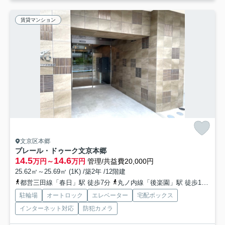
賃貸マンション
文京区本郷
プレール・ドゥーク文京本郷
14.5
14.6
万円～
万円
管理/共益費20,000円
25.62㎡～25.69㎡ (1K) /築2年 /12階建
都営三田線「春日」駅 徒歩7分
丸ノ内線「後楽園」駅 徒歩10分
駐輪場
オートロック
エレベーター
宅配ボックス
インターネット対応
防犯カメラ