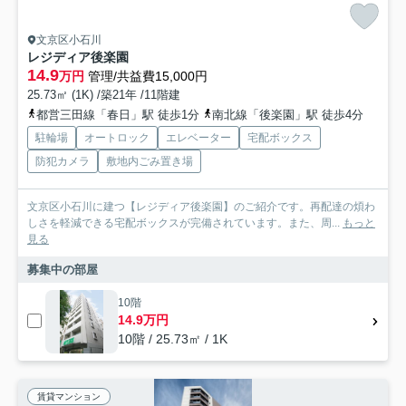
文京区小石川
レジディア後楽園
14.9
万円
管理/共益費15,000円
25.73㎡ (1K) /築21年 /11階建
都営三田線「春日」駅 徒歩1分
南北線「後楽園」駅 徒歩4分
駐輪場
オートロック
エレベーター
宅配ボックス
防犯カメラ
敷地内ごみ置き場
文京区小石川に建つ【レジディア後楽園】のご紹介です。再配達の煩わ
しさを軽減できる宅配ボックスが完備されています。また、周...
もっと
見る
募集中の部屋
10階
14.9万円
10階 / 25.73㎡ / 1K
賃貸マンション