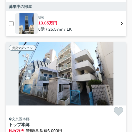
募集中の部屋
8階
13.65万円
8階 / 25.57㎡ / 1K
賃貸マンション
文京区本郷
トップ本郷
6.5
万円
管理/共益費6,000円