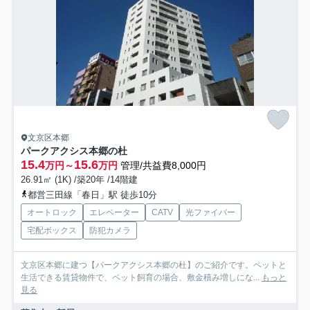
文京区本郷
パークアクシス本郷の杜
15.4
15.6
万円～
万円
管理/共益費8,000円
26.91㎡ (1K) /築20年 /14階建
都営三田線「春日」駅 徒歩10分
オートロック
エレベーター
CATV
光ファイバー
宅配ボックス
防犯カメラ
文京区本郷に建つ【パークアクシス本郷の杜】のご紹介です。ペットと
生活できる賃貸物件で、ペット飼育の場合、敷金積み増しにな...
もっと
見る