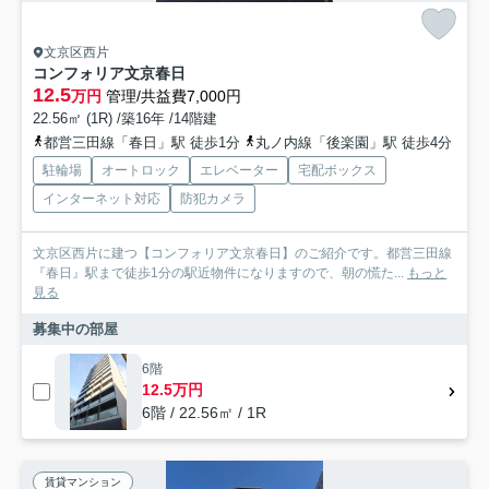
文京区西片
コンフォリア文京春日
12.5
万円
管理/共益費7,000円
22.56㎡ (1R) /築16年 /14階建
都営三田線「春日」駅 徒歩1分
丸ノ内線「後楽園」駅 徒歩4分
駐輪場
オートロック
エレベーター
宅配ボックス
インターネット対応
防犯カメラ
文京区西片に建つ【コンフォリア文京春日】のご紹介です。都営三田線
『春日』駅まで徒歩1分の駅近物件になりますので、朝の慌た...
もっと
見る
募集中の部屋
6階
12.5万円
6階 / 22.56㎡ / 1R
賃貸マンション