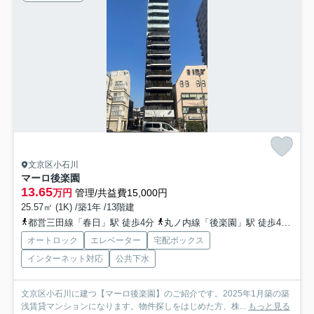
文京区小石川
マーロ後楽園
13.65
万円
管理/共益費15,000円
25.57㎡ (1K) /築1年 /13階建
都営三田線「春日」駅 徒歩4分
丸ノ内線「後楽園」駅 徒歩4分
南
オートロック
エレベーター
宅配ボックス
インターネット対応
公共下水
文京区小石川に建つ【マーロ後楽園】のご紹介です。2025年1月築の築
浅賃貸マンションになります。物件探しをはじめた方、株...
もっと見る