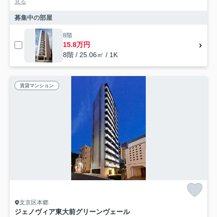
見る
募集中の部屋
8階
15.8万円
8階 / 25.06㎡ / 1K
賃貸マンション
文京区本郷
ジェノヴィア東大前グリーンヴェール