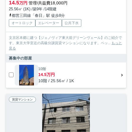
14.5
万円
管理/共益費18,000円
25.56㎡ (1K) /築9年 /14階建
都営三田線「春日」駅 徒歩8分
オートロック
エレベーター
公共下水
文京区本郷に建つ【ジェノヴィア東大前グリーンヴェール】のご紹介で
す。東京大学至近の高級分譲賃貸マンションになります。ペッ...
もっと
見る
募集中の部屋
10階
14.5万円
10階 / 25.56㎡ / 1K
賃貸マンション