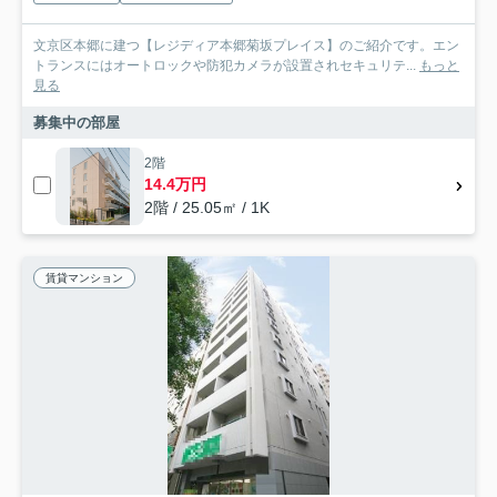
文京区本郷に建つ【レジディア本郷菊坂プレイス】のご紹介です。エン
トランスにはオートロックや防犯カメラが設置されセキュリテ...
もっと
見る
募集中の部屋
2階
14.4万円
2階 / 25.05㎡ / 1K
賃貸マンション