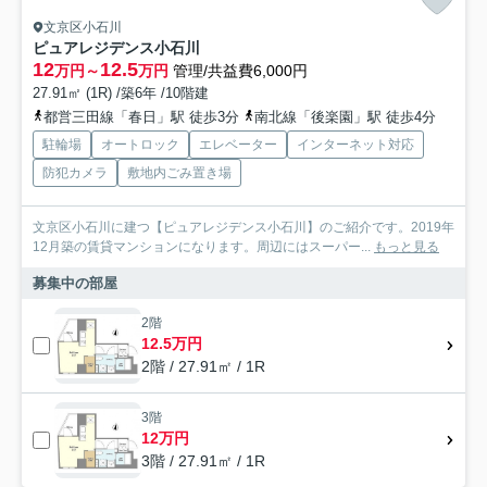
文京区小石川
ピュアレジデンス小石川
12
12.5
万円～
万円
管理/共益費6,000円
27.91㎡ (1R) /築6年 /10階建
都営三田線「春日」駅 徒歩3分
南北線「後楽園」駅 徒歩4分
駐輪場
オートロック
エレベーター
インターネット対応
防犯カメラ
敷地内ごみ置き場
文京区小石川に建つ【ピュアレジデンス小石川】のご紹介です。2019年
12月築の賃貸マンションになります。周辺にはスーパー...
もっと見る
募集中の部屋
2階
12.5万円
2階 / 27.91㎡ / 1R
3階
12万円
3階 / 27.91㎡ / 1R