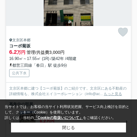
文京区本郷
コーポ菊坂
6.2
万円
管理/共益費3,000円
16.90㎡～17.55㎡ (1R) /築42年 /4階建
都営三田線「春日」駅 徒歩9分
公共下水
文京区本郷に建つ【コーポ菊坂】のご紹介です。文京区にある不動産の
詳細情報も、株式会社エイコーポレーション（info@ac...
もっと見る
募集中の部屋
当サイトでは、お客様の当サイト利用状況把握、サービス向上検討を目的と
して、クッキー（Cookie）を使用しています。
3階
詳しくは、当社の
「Cookieの取扱いについて」
をご確認ください。
6.2万円
閉じる
3階 / 17.55㎡ / 1R