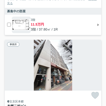
見る
募集中の部屋
3階
11.5万円
3階 / 37.80㎡ / 1R
事務所
文京区本郷
本郷二村ビル