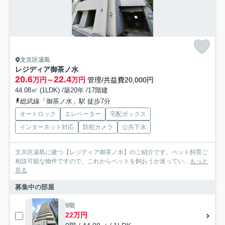
文京区湯島
レジディア御茶ノ水
20.6
22.4
万円～
万円
管理/共益費20,000円
44.08㎡ (1LDK) /築20年 /17階建
総武線「御茶ノ水」駅 徒歩7分
オートロック
エレベーター
宅配ボックス
インターネット対応
防犯カメラ
公共下水
文京区湯島に建つ【レジディア御茶ノ水】のご紹介です。ペット飼育ご
相談可能な物件ですので、これからペットを飼おうか迷ってい...
もっと
見る
募集中の部屋
9階
22万円