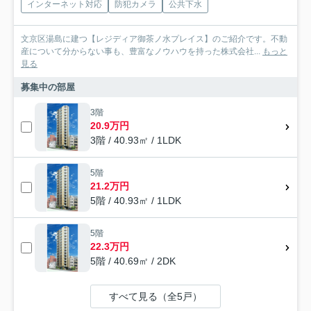
インターネット対応
防犯カメラ
公共下水
文京区湯島に建つ【レジディア御茶ノ水プレイス】のご紹介です。不動
産について分からない事も、豊富なノウハウを持った株式会社...
もっと
見る
募集中の部屋
3階
20.9万円
3階 / 40.93㎡ / 1LDK
5階
21.2万円
5階 / 40.93㎡ / 1LDK
5階
22.3万円
5階 / 40.69㎡ / 2DK
すべて見る（全5戸）