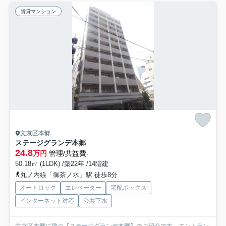
賃貸マンション
文京区本郷
ステージグランデ本郷
24.8
万円
管理/共益費-
50.18㎡ (1LDK) /築22年 /14階建
丸ノ内線「御茶ノ水」駅 徒歩8分
オートロック
エレベーター
宅配ボックス
インターネット対応
公共下水