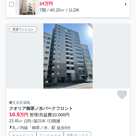
24万円
7階 / 40.20㎡ / 1LDK
賃貸マンション
文京区湯島
クオリア御茶ノ水パークフロント
10.5
万円
管理/共益費10,000円
23.45㎡ (1R) /築21年 /13階建
丸ノ内線「御茶ノ水」駅 徒歩6分
オートロック
エレベーター
宅配ボックス