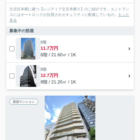
文京区本郷に建つ【レジディア文京本郷Ⅱ】のご紹介です。エントラン
スにはオートロックが設置されセキュリティに配慮しているの...
もっと
見る
募集中の部屋
6階
11.7万円
6階 / 21.60㎡ / 1K
8階
12.7万円
8階 / 21.20㎡ / 1K
賃貸マンション