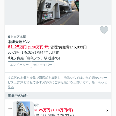
文京区本郷
本郷天理ビル
61.25
万円 (1.16万円/坪)
管理/共益費145,833円
53.03坪 (175.32㎡) /築47年 /8階建
丸ノ内線「御茶ノ水」駅 徒歩9分
エレベーター
光ファイバー
文京区の本郷と湯島で四店舗を展開し、地元ならではのきめ細かいサー
ビスと知識と情報で必ずお客様にご満足頂けると思います。是...
もっと
見る
募集中の物件
4階
61.25万円 (1.16万円/坪)
4階 / 53.03坪 (175.32㎡)