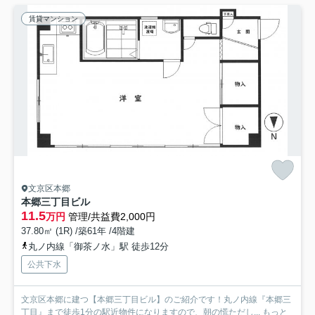
賃貸マンション
文京区本郷
本郷三丁目ビル
11.5
万円
管理/共益費2,000円
37.80㎡ (1R) /築61年 /4階建
丸ノ内線「御茶ノ水」駅 徒歩12分
公共下水
文京区本郷に建つ【本郷三丁目ビル】のご紹介です！丸ノ内線『本郷三
丁目』まで徒歩1分の駅近物件になりますので、朝の慌ただし...
もっと