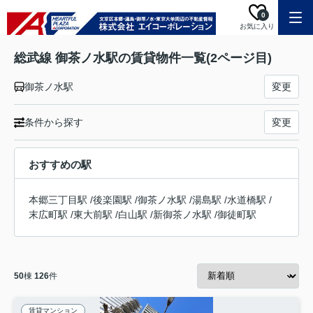
0
お気に入り
総武線 御茶ノ水駅の賃貸物件一覧(2ページ目)
御茶ノ水駅
変更
条件から探す
変更
おすすめの駅
本郷三丁目駅
/
後楽園駅
/
御茶ノ水駅
/
湯島駅
/
水道橋駅
/
末広町駅
/
東大前駅
/
白山駅
/
新御茶ノ水駅
/
御徒町駅
50
棟
126
件
賃貸マンション