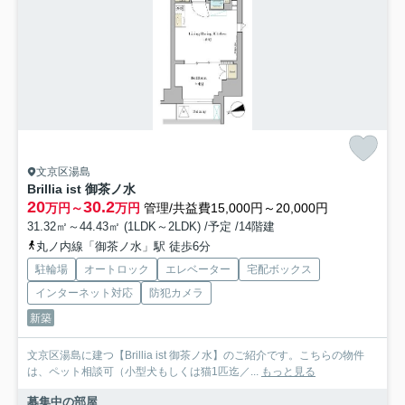
文京区湯島
Brillia ist 御茶ノ水
20
30.2
万円～
万円
管理/共益費15,000円～20,000円
31.32㎡～44.43㎡ (1LDK～2LDK) /予定 /14階建
丸ノ内線「御茶ノ水」駅 徒歩6分
駐輪場
オートロック
エレベーター
宅配ボックス
インターネット対応
防犯カメラ
新築
文京区湯島に建つ【Brillia ist 御茶ノ水】のご紹介です。こちらの物件
は、ペット相談可（小型犬もしくは猫1匹迄／...
もっと見る
募集中の部屋