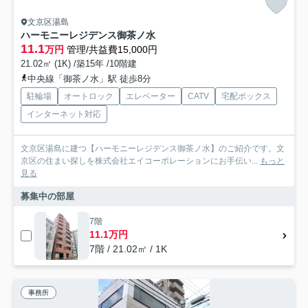
文京区湯島
ハーモニーレジデンス御茶ノ水
11.1
万円
管理/共益費15,000円
21.02㎡ (1K) /築15年 /10階建
中央線「御茶ノ水」駅 徒歩8分
駐輪場
オートロック
エレベーター
CATV
宅配ボックス
インターネット対応
文京区湯島に建つ【ハーモニーレジデンス御茶ノ水】のご紹介です。文
京区の住まい探しを株式会社エイコーポレーションにお手伝い...
もっと
見る
募集中の部屋
7階
11.1万円
7階 / 21.02㎡ / 1K
事務所