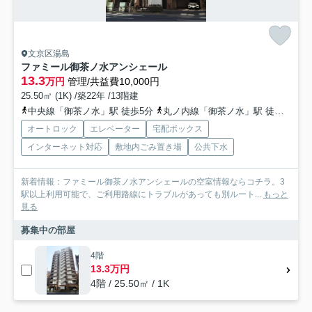
文京区湯島
ファミール御茶ノ水アンシェール
13.3
万円
管理/共益費10,000円
25.50㎡ (1K) /築22年 /13階建
中央線「御茶ノ水」駅 徒歩5分
丸ノ内線「御茶ノ水」駅 徒歩6分
オートロック
エレベーター
宅配ボックス
インターネット対応
敷地内ごみ置き場
公共下水
新着情報：ファミール御茶ノ水アンシェールの空室情報ならコチラ。3
駅以上利用可能で、ご利用路線にトラブルがあっても別ルート...
もっと
見る
募集中の部屋
4階
13.3万円
4階 / 25.50㎡ / 1K