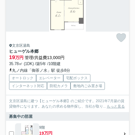
文京区湯島
ヒューゲル本郷
19
万円
管理/共益費13,000円
35.78㎡ (1DK) /築5年 /10階建
丸ノ内線「御茶ノ水」駅 徒歩8分
オートロック
エレベーター
宅配ボックス
インターネット対応
防犯カメラ
敷地内ごみ置き場
文京区湯島に建つ【ヒューゲル本郷】のご紹介です。2021年7月築の賃
貸物件になります。あなたの求める物件探し、当社が取り...
もっと見る
募集中の部屋
9階
19万円