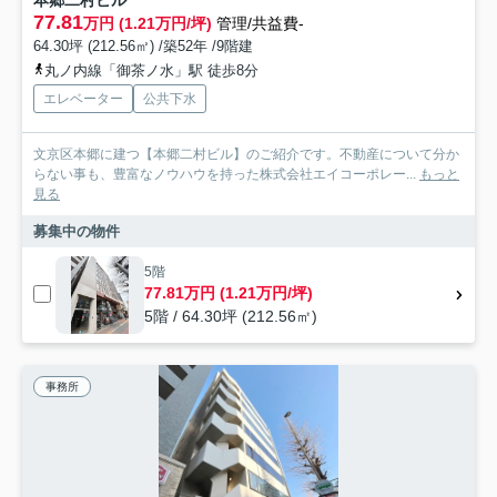
77.81
万円 (1.21万円/坪)
管理/共益費-
64.30坪 (212.56㎡) /築52年 /9階建
丸ノ内線「御茶ノ水」駅 徒歩8分
エレベーター
公共下水
文京区本郷に建つ【本郷二村ビル】のご紹介です。不動産について分か
らない事も、豊富なノウハウを持った株式会社エイコーポレー...
もっと
見る
募集中の物件
5階
77.81万円 (1.21万円/坪)
5階 / 64.30坪 (212.56㎡)
事務所