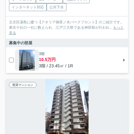
インターネット対応
公共下水
文京区湯島に建つ【クオリア御茶ノ水パークフロント】のご紹介です。
東京十社の一社に数えられ、江戸三大祭である神田祭が行われ...
もっと
見る
募集中の部屋
3階
10.5万円
3階 / 23.45㎡ / 1R
賃貸マンション