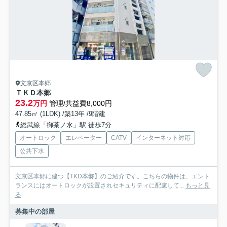
文京区本郷
ＴＫＤ本郷
23.2
万円
管理/共益費8,000円
47.85㎡ (1LDK) /築13年 /9階建
総武線「御茶ノ水」駅 徒歩7分
オートロック
エレベーター
CATV
インターネット対応
公共下水
文京区本郷に建つ【TKD本郷】のご紹介です。こちらの物件は、エント
ランスにはオートロックが設置されセキュリティに配慮して...
もっと見
る
募集中の部屋