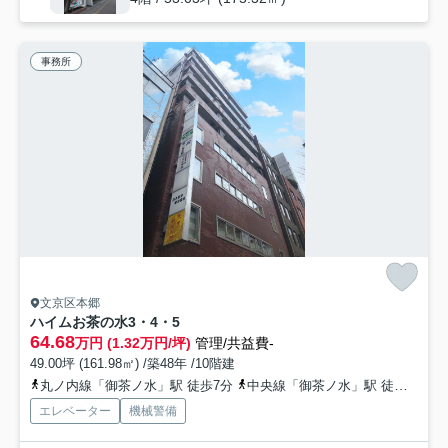
事務所
文京区本郷
ハイムお茶の水3・4・5
64.68
万円 (1.32万円/坪)
管理/共益費-
49.00坪 (161.98㎡) /築48年 /10階建
丸ノ内線「御茶ノ水」駅 徒歩7分
中央線「御茶ノ水」駅 徒歩8分
エレベーター
機械警備