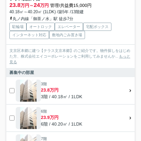
23.8
24
万円～
万円
管理/共益費15,000円
40.18㎡～40.20㎡ (1LDK) /築5年 /13階建
丸ノ内線「御茶ノ水」駅 徒歩7分
駐輪場
オートロック
エレベーター
宅配ボックス
インターネット対応
敷地内ごみ置き場
文京区本郷に建つ【テラス文京本郷】のご紹介です。物件探しをはじめ
た方、株式会社エイコーポレーションをご利用してみませんか...
もっと
見る
募集中の部屋
3階
23.8万円
3階 / 40.18㎡ / 1LDK
6階
23.9万円
6階 / 40.20㎡ / 1LDK
7階