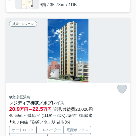
9階 / 35.78㎡ / 1DK
賃貸マンション
文京区湯島
レジディア御茶ノ水プレイス
20.9
22.5
万円～
万円
管理/共益費20,000円
40.69㎡～40.93㎡ (1LDK～2DK) /築4年 /15階建
丸ノ内線「御茶ノ水」駅 徒歩8分
オートロック
エレベーター
宅配ボックス