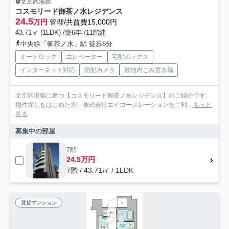
文京区湯島
コスモリード御茶ノ水レジデンス
24.5
万円
管理/共益費15,000円
43.71㎡ (1LDK) /築6年 /11階建
中央線「御茶ノ水」駅 徒歩8分
オートロック
エレベーター
宅配ボックス
インターネット対応
防犯カメラ
敷地内ごみ置き場
文京区湯島に建つ【コスモリード御茶ノ水レジデンス】のご紹介です。
物件探しをはじめた方、株式会社エイコーポレーションをご利...
もっと
見る
募集中の部屋
7階
24.5万円
7階 / 43.71㎡ / 1LDK
賃貸マンション