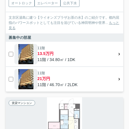
オートロック
エレベーター
公共下水
文京区湯島に建つ【ライオンズプラザお茶の水】のご紹介です。都内屈
指のパワースポットとしても注目を浴びている神田明神や世界...
もっと
見る
募集中の部屋
11階
13.5万円
11階 / 34.80㎡ / 1DK
11階
21万円
11階 / 46.70㎡ / 2LDK
賃貸マンション