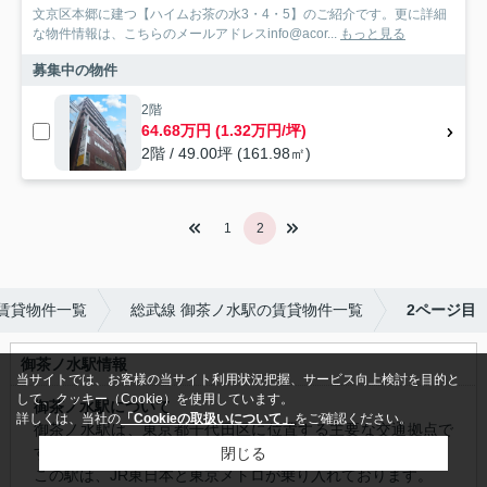
文京区本郷に建つ【ハイムお茶の水3・4・5】のご紹介です。更に詳細
な物件情報は、こちらのメールアドレスinfo@acor...
もっと見る
募集中の物件
2階
64.68万円 (1.32万円/坪)
2階 / 49.00坪 (161.98㎡)
1
2
賃貸物件一覧
総武線 御茶ノ水駅の賃貸物件一覧
2ページ目
御茶ノ水駅情報
当サイトでは、お客様の当サイト利用状況把握、サービス向上検討を目的と
して、クッキー（Cookie）を使用しています。
御茶ノ水駅について
詳しくは、当社の
「Cookieの取扱いについて」
をご確認ください。
御茶ノ水駅は、東京都千代田区に位置する主要な交通拠点で
す。
閉じる
この駅は、
JR東日本
と
東京メトロ
が乗り入れております。