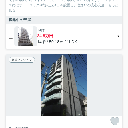
文京区本郷に建つ【ステージグランデ本郷】のご紹介です。エントラン
スにはオートロックや防犯カメラを設置し、住まいの安心安全...
もっと
見る
募集中の部屋
14階
24.8万円
14階 / 50.18㎡ / 1LDK
賃貸マンション