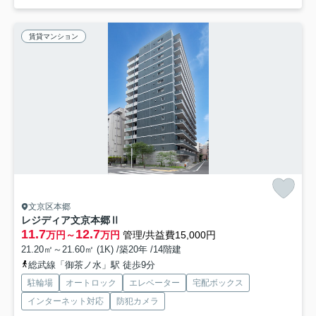
賃貸マンション
文京区本郷
レジディア文京本郷Ⅱ
11.7
12.7
万円～
万円
管理/共益費15,000円
21.20㎡～21.60㎡ (1K) /築20年 /14階建
総武線「御茶ノ水」駅 徒歩9分
駐輪場
オートロック
エレベーター
宅配ボックス
インターネット対応
防犯カメラ