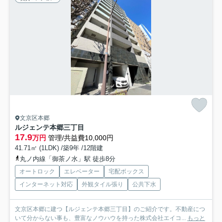
文京区本郷
ルジェンテ本郷三丁目
17.9
万円
管理/共益費10,000円
41.71㎡ (1LDK) /築9年 /12階建
丸ノ内線「御茶ノ水」駅 徒歩8分
オートロック
エレベーター
宅配ボックス
インターネット対応
外観タイル張り
公共下水
文京区本郷に建つ【ルジェンテ本郷三丁目】のご紹介です。不動産につ
いて分からない事も、豊富なノウハウを持った株式会社エイコ...
もっと