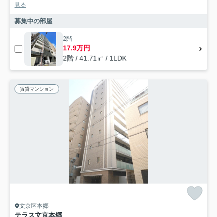
見る
募集中の部屋
2階
17.9万円
2階 / 41.71㎡ / 1LDK
賃貸マンション
文京区本郷
テラス文京本郷