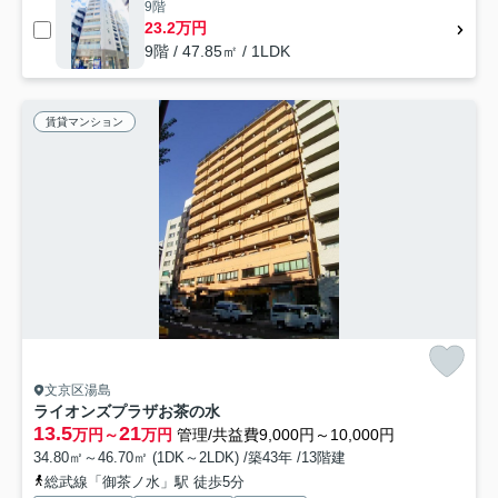
9階
23.2万円
9階 / 47.85㎡ / 1LDK
賃貸マンション
文京区湯島
ライオンズプラザお茶の水
13.5
21
万円～
万円
管理/共益費9,000円～10,000円
34.80㎡～46.70㎡ (1DK～2LDK) /築43年 /13階建
総武線「御茶ノ水」駅 徒歩5分