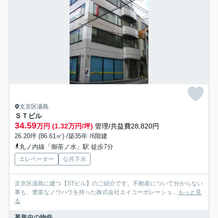
文京区湯島
ＳＴビル
34.59
万円 (1.32万円/坪)
管理/共益費28,820円
26.20坪 (86.61㎡) /築35年 /6階建
丸ノ内線「御茶ノ水」駅 徒歩7分
エレベーター
公共下水
文京区湯島に建つ【STビル】のご紹介です。不動産について分からない
事も、豊富なノウハウを持った株式会社エイコーポレーショ...
もっと見
る
募集中の物件