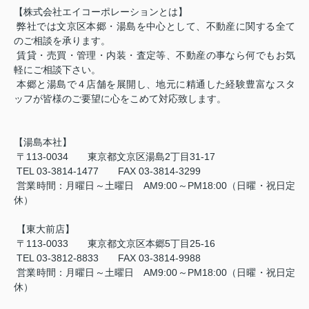
【株式会社エイコーポレーションとは】
弊社では文京区本郷・湯島を中心として、不動産に関する全て
のご相談を承ります。
賃貸・売買・管理・内装・査定等、不動産の事なら何でもお気
軽にご相談下さい。
本郷と湯島で４店舗を展開し、地元に精通した経験豊富なスタ
ッフが皆様のご要望に心をこめて対応致します。
【湯島本社】
〒
113-0034
東京都文京区湯島
2
丁目
31-17
TEL 03-3814-1477
FAX 03-3814-3299
営業時間：月曜日～土曜日
AM9:00
～
PM18:00
（日曜・祝日定
休）
【東大前店】
〒
113-0033
東京都文京区本郷
5
丁目
25-16
TEL 03-3812-8833
FAX 03-3814-9988
営業時間：月曜日～土曜日
AM9:00
～
PM18:00
（日曜・祝日定
休）