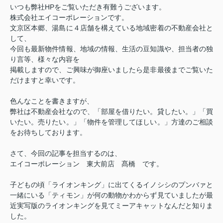
いつも弊社
HP
をご覧いただき有難うございます。
株式会社エイコーポレーションです。
文京区本郷、湯島に４店舗を構えている地域密着の不動産会社と
して、
今回も最新物件情報、地域の情報、生活の豆知識や、担当者の独
り言等、様々な内容を
掲載しますので、ご興味が御座いましたら是非最後までご覧いた
だけますと幸いです。
色んなことを書きますが、
弊社は不動産会社なので、「部屋を借りたい。貸したい。」「買
いたい。売りたい。」
「物件を管理してほしい。」方達のご相談
をお待ちしております。
さて、今回の記事を担当するのは、
エイコーポレーション 東大前店 髙橋 です。
子どもの頃「ライオンキング」に出てくるイノシシのプンバァと
一緒にいる「ティモン」が何の動物かわからず見ていましたが最
近実写版のライオンキングを見てミーアキャットなんだと知りま
した。