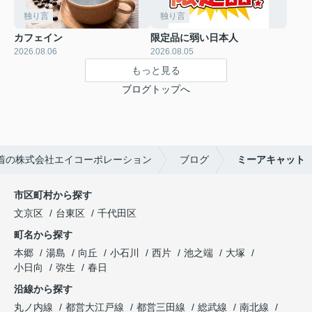
独り言
独り言
カフェイン
限定品に弱い日本人
2026.08.06
2026.08.05
もっと見る
ブログトップへ
着の株式会社エイコーポレーション
ブログ
ミーアキャット
市区町村から探す
文京区
台東区
千代田区
町名から探す
本郷
湯島
向丘
小石川
西片
池之端
大塚
小日向
弥生
春日
沿線から探す
丸ノ内線
都営大江戸線
都営三田線
総武線
南北線