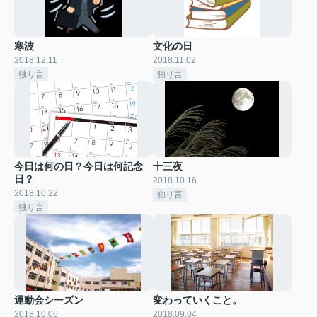
寒波
文化の日
2018.12.11
2018.11.02
独り言
独り言
今日は何の日？今日は何記念
十三夜
日？
2018.10.16
2018.10.22
独り言
独り言
運動会シーズン
変わっていくこと。
2018.10.06
2018.09.04