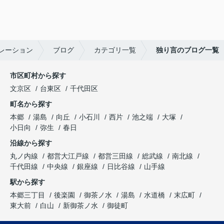
レーション
ブログ
カテゴリ一覧
独り言のブログ一覧
市区町村から探す
文京区
台東区
千代田区
町名から探す
本郷
湯島
向丘
小石川
西片
池之端
大塚
小日向
弥生
春日
沿線から探す
丸ノ内線
都営大江戸線
都営三田線
総武線
南北線
千代田線
中央線
銀座線
日比谷線
山手線
駅から探す
本郷三丁目
後楽園
御茶ノ水
湯島
水道橋
末広町
東大前
白山
新御茶ノ水
御徒町