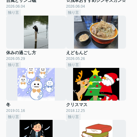
台風とサンゴ礁
☆浅草おすすめジンギスカン☆
2026.06.04
2026.06.04
独り言
独り言
休みの過ごし方
えどもんど
2026.05.29
2026.05.26
独り言
独り言
冬
クリスマス
2019.01.16
2018.12.25
独り言
独り言